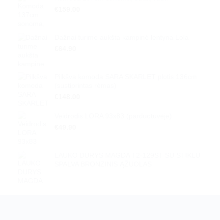
€
159.00
Dažnai turime aukšta kampinė lentyna Lola
€
64.90
Pilkšva komoda SARA SKARLET plotis 136cm
(sustiprintas rėmas)
€
148.00
Veidrodis LORA 93x83 (parduotuvėje)
€
49.90
LAUKO DURYS MAGDA T2-129ST SU STIKLU
SPALVA BRONZINIS ĄŽUOLAS