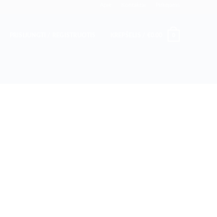
Apie
Kontaktai
Pirkėjams
0
PRISIJUNGTI / REGISTRUOTIS
KREPŠELIS /
€
0.00