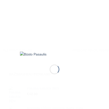
FL3 PRINT PACKAGE
AWESOME PENCIL POSTE
DAŽNIAUSIAI PERKAMI
Pakaba kabykla BEN
€
42.90
Komoda 137cm sonoma, balta, ruda