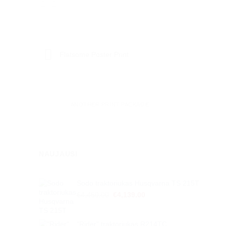
Flatsome Poster Print
ANOTHER PRINT PACKAGE
NAUJAUSI
Sodo traktoriukas Husqvarna TS 215T
Original
Current
€
4,450.00
€
4,139.00
price
price
was:
is:
€4,450.00.
€4,139.00.
"Rider" traktoriukas R214TC