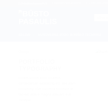
Skip
DARBO VALANDOS
+370 655 439
info@bustopasaulis.lt
to
content
Ieškoti:
BALDAI
HUSQVARNA SODO IR MIŠKO TECHNIKA
Design
PORTFOLIO
TYPOGRAPHY
Lorem ipsum dolor sit amet,
consectetuer adipiscing elit, sed diam
nonummy nibh euismod tincidunt ut
laoreet dolore magna aliquam erat
volutpat.