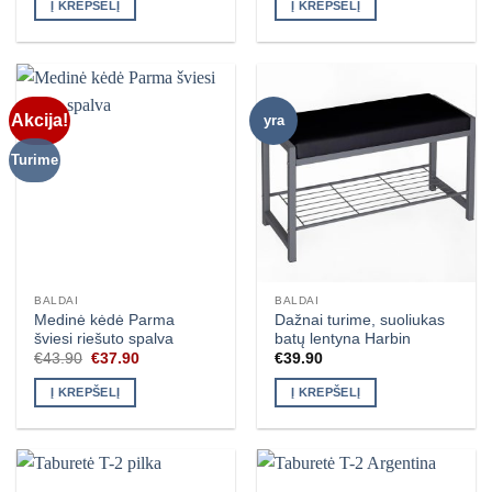
Į KREPŠELĮ
Į KREPŠELĮ
€49.90.
€39.95.
Akcija!
yra
Turime
BALDAI
BALDAI
Medinė kėdė Parma
Dažnai turime, suoliukas
šviesi riešuto spalva
batų lentyna Harbin
Original
Current
€
43.90
€
37.90
€
39.90
price
price
was:
is:
Į KREPŠELĮ
Į KREPŠELĮ
€43.90.
€37.90.