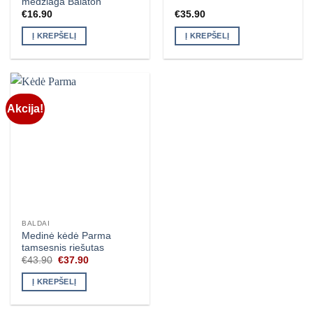
medžiaga Balaton
€
16.90
€
35.90
Į KREPŠELĮ
Į KREPŠELĮ
Akcija!
BALDAI
Medinė kėdė Parma
tamsesnis riešutas
Original
Current
€
43.90
€
37.90
price
price
was:
is:
Į KREPŠELĮ
€43.90.
€37.90.