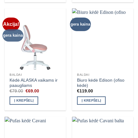
Akcija!
gera kaina
gera kaina
BALDAI
BALDAI
Kėdė ALASKA vaikams ir
Biuro kėdė Edison (ofiso
paaugliams
kėdė)
Original
Current
€
79.00
€
69.00
€
119.00
price
price
was:
is:
Į KREPŠELĮ
Į KREPŠELĮ
€79.00.
€69.00.