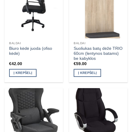
BALDAI
BALDAI
Biuro kėdė juoda (ofiso
Suoliukas batų dėžė TRIO
kėdė)
60cm (lentynos batams)
be kabyklos
€
42.00
€
59.00
Į KREPŠELĮ
Į KREPŠELĮ