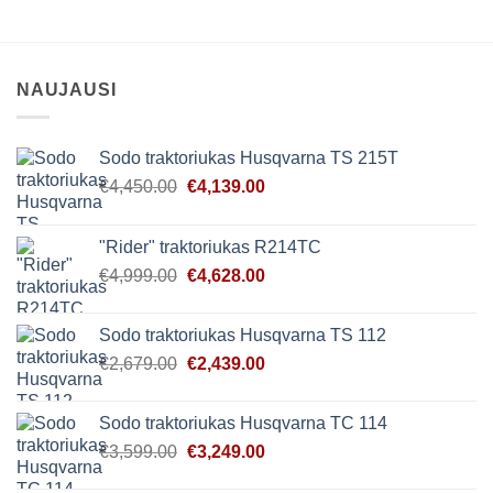
NAUJAUSI
Sodo traktoriukas Husqvarna TS 215T
Original
Current
€
4,450.00
€
4,139.00
price
price
was:
is:
"Rider" traktoriukas R214TC
€4,450.00.
€4,139.00.
Original
Current
€
4,999.00
€
4,628.00
price
price
was:
is:
Sodo traktoriukas Husqvarna TS 112
€4,999.00.
€4,628.00.
Original
Current
€
2,679.00
€
2,439.00
price
price
was:
is:
Sodo traktoriukas Husqvarna TC 114
€2,679.00.
€2,439.00.
Original
Current
€
3,599.00
€
3,249.00
price
price