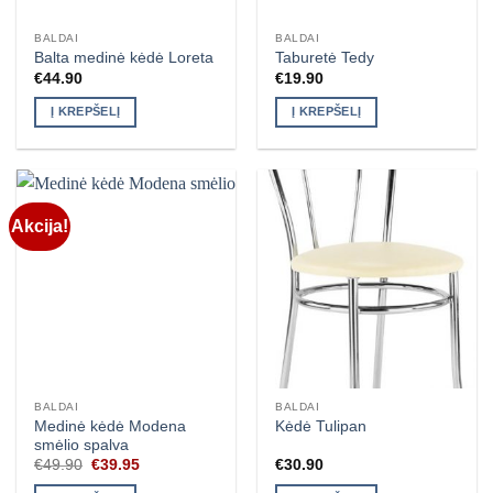
BALDAI
BALDAI
Balta medinė kėdė Loreta
Taburetė Tedy
€
44.90
€
19.90
Į KREPŠELĮ
Į KREPŠELĮ
Akcija!
BALDAI
BALDAI
Medinė kėdė Modena
Kėdė Tulipan
smėlio spalva
Original
Current
€
49.90
€
39.95
€
30.90
price
price
was:
is: