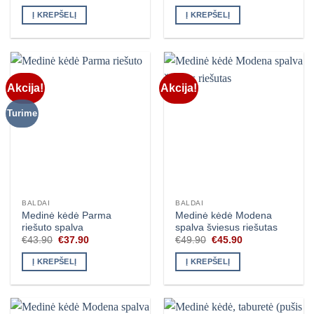
Į KREPŠELĮ
Į KREPŠELĮ
Akcija!
Akcija!
Turime
BALDAI
BALDAI
Medinė kėdė Parma
Medinė kėdė Modena
riešuto spalva
spalva šviesus riešutas
Original
Current
Original
Current
€
43.90
€
37.90
€
49.90
€
45.90
price
price
price
price
was:
is:
was:
is:
Į KREPŠELĮ
Į KREPŠELĮ
€43.90.
€37.90.
€49.90.
€45.90.