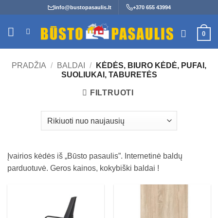
Skip
info@bustopasaulis.lt
+370 655 43994
to
content
0
PRADŽIA
/
BALDAI
/
KĖDĖS, BIURO KĖDĖ, PUFAI,
SUOLIUKAI, TABURETĖS
FILTRUOTI
Įvairios kėdės iš „Būsto pasaulis”. Internetinė baldų
parduotuvė. Geros kainos, kokybiški baldai !