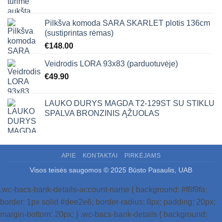
Pilkšva komoda SARA SKARLET plotis 136cm
(sustiprintas rėmas)
€
148.00
Veidrodis LORA 93x83 (parduotuvėje)
€
49.90
LAUKO DURYS MAGDA T2-129ST SU STIKLU
SPALVA BRONZINIS ĄŽUOLAS
APIE
KONTAKTAI
PIRKĖJAMS
Visos teisės saugomos © 2025 Būsto Pasaulis, UAB
.wc-bacs-bank-details-account-name { background: #f8f9fa;
border: 1px solid #dee2e6; border-radius: 8px; padding: 20px;
margin-bottom: 20px; } .wc-bacs-bank-details { background: