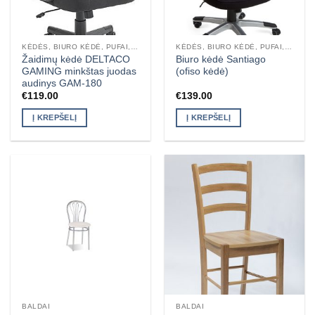
KĖDĖS, BIURO KĖDĖ, PUFAI, SUOLIUKAI, TABURETĖS
KĖDĖS, BIURO KĖDĖ, PUFAI, SUOLIUKAI, TABURETĖS
Žaidimų kėdė DELTACO
Biuro kėdė Santiago
GAMING minkštas juodas
(ofiso kėdė)
audinys GAM-180
€
119.00
€
139.00
Į KREPŠELĮ
Į KREPŠELĮ
BALDAI
BALDAI