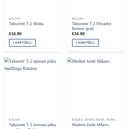
BALDAI
BALDAI
Taburetė T-2 Ekvador
Taburetė T-2 Malta
Boston gold
€
16.90
€
16.90
Į KREPŠELĮ
Į KREPŠELĮ
BALDAI
KĖDĖS, BIURO KĖDĖ, PUFAI, SUOLIUKAI, TABURETĖS
Taburetė T-2 tamsiai pilka
Medinė kėdė Milano