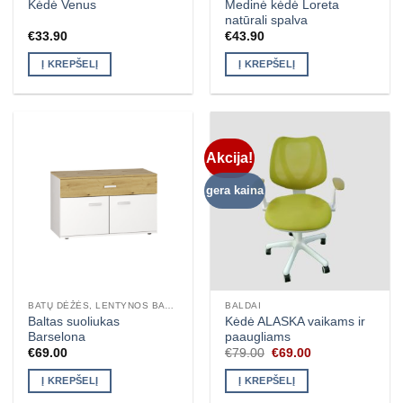
Medinė kėdė Loreta
Kėdė Venus
natūrali spalva
€
33.90
€
43.90
Į KREPŠELĮ
Į KREPŠELĮ
Akcija!
gera kaina
BATŲ DĖŽĖS, LENTYNOS BATAMS
BALDAI
Baltas suoliukas
Kėdė ALASKA vaikams ir
Barselona
paaugliams
Original
Current
€
69.00
€
79.00
€
69.00
price
price
was:
is:
Į KREPŠELĮ
Į KREPŠELĮ
€79.00.
€69.00.