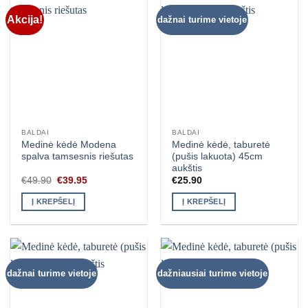
Akcija!
dažnai turime vietoje
BALDAI
BALDAI
Medinė kėdė Modena
Medinė kėdė, taburetė
spalva tamsesnis riešutas
(pušis lakuota) 45cm
aukštis
Original
Current
€
49.90
€
39.95
€
25.90
price
price
was:
is:
Į KREPŠELĮ
Į KREPŠELĮ
€49.90.
€39.95.
dažnai turime vietoje
dažniausiai turime vietoje