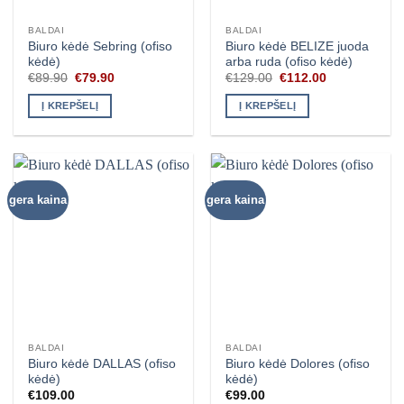
BALDAI
BALDAI
Biuro kėdė Sebring (ofiso
Biuro kėdė BELIZE juoda
kėdė)
arba ruda (ofiso kėdė)
Original
Current
Original
Current
€
89.90
€
79.90
€
129.00
€
112.00
price
price
price
price
was:
is:
was:
is:
Į KREPŠELĮ
Į KREPŠELĮ
€89.90.
€79.90.
€129.00.
€112.00.
gera kaina
gera kaina
BALDAI
BALDAI
Biuro kėdė DALLAS (ofiso
Biuro kėdė Dolores (ofiso
kėdė)
kėdė)
€
109.00
€
99.00