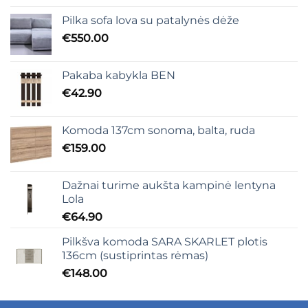
Pilka sofa lova su patalynės dėže
€
550.00
Pakaba kabykla BEN
€
42.90
Komoda 137cm sonoma, balta, ruda
€
159.00
Dažnai turime aukšta kampinė lentyna
Lola
€
64.90
Pilkšva komoda SARA SKARLET plotis
136cm (sustiprintas rėmas)
€
148.00