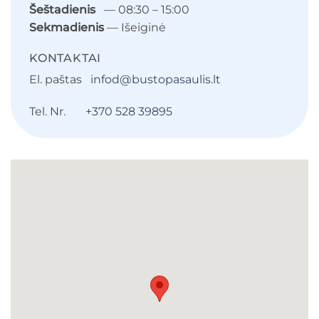
Šeštadienis
— 08:30 – 15:00
Sekmadienis
— Išeiginė
KONTAKTAI
El. paštas
infod@bustopasaulis.lt
Tel. Nr.
+370 528 39895