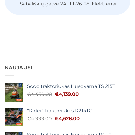
Sabališkių gatvė 2A , LT-26128, Elektrėnai
NAUJAUSI
Sodo traktoriukas Husqvarna TS 215T
Original
Current
€
4,450.00
€
4,139.00
price
price
was:
is:
"Rider" traktoriukas R214TC
€4,450.00.
€4,139.00.
Original
Current
€
4,999.00
€
4,628.00
price
price
was:
is:
Sodo traktoriukas Husqvarna TS 112