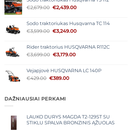
€4,999.00.
€4,628.00.
Original
Current
€
2,679.00
€
2,439.00
price
price
was:
is:
Sodo traktoriukas Husqvarna TC 114
€2,679.00.
€2,439.00.
Original
Current
€
3,599.00
€
3,249.00
price
price
was:
is:
Rider traktorius HUSQVARNA R112C
€3,599.00.
€3,249.00.
Original
Current
€
3,699.00
€
3,179.00
price
price
was:
is:
Vejapjovė HUSQVARNA LC 140P
€3,699.00.
€3,179.00.
Original
Current
€
429.00
€
389.00
price
price
was:
is:
€429.00.
€389.00.
DAŽNIAUSIAI PERKAMI
LAUKO DURYS MAGDA T2-129ST SU
STIKLU SPALVA BRONZINIS ĄŽUOLAS