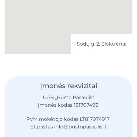
Sodų g. 2, Elektrėnai
Įmonės rekvizitai
UAB „Būsto Pasaulis“
Įmonės kodas
181707493
PVM mokėtojo kodas
LT817074917
El. paštas
info@bustopasaulis.lt