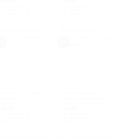
€
139.00
€
79.00
Į KREPŠELĮ
Į KREPŠELĮ
ra
yra
BALDAI
BALDAI
Pilka komoda TORINO
Siaura prieškambario
plotis 76cm
komoda TORINO plotis
(prieškambaris)
84cm (prieškambaris)
€
89.00
€
79.00
Į KREPŠELĮ
Į KREPŠELĮ