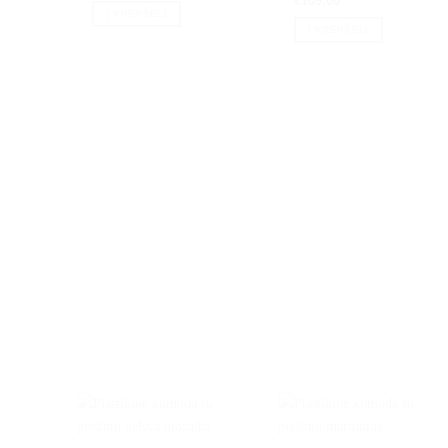
€
109.00
Į KREPŠELĮ
Į KREPŠELĮ