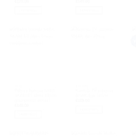
€
129.00
€
149.00
Į KREPŠELĮ
Į KREPŠELĮ
y
BALDAI
BALDAI
Pilkšva komoda SARA
Komoda TV staliukas
SKARLET plotis 136cm
MARK ilgis 150cm
(sustiprintas rėmas)
€
169.00
€
148.00
Į KREPŠELĮ
Į KREPŠELĮ