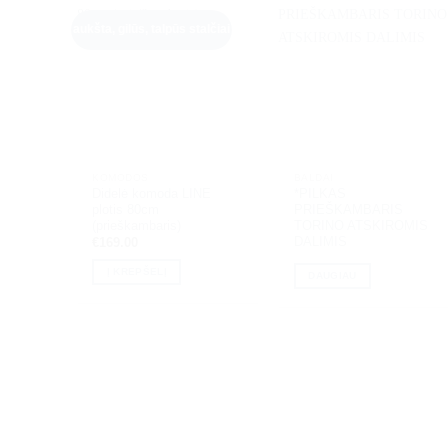
aukšta, gilūs, talpūs stalčiai
KOMODOS
BALDAI
Didelė komoda LINE
*PILKAS
plotis 80cm
PRIEŠKAMBARIS
(prieškambaris)
TORINO ATSKIROMIS
DALIMIS
€
169.00
Į KREPŠELĮ
DAUGIAU