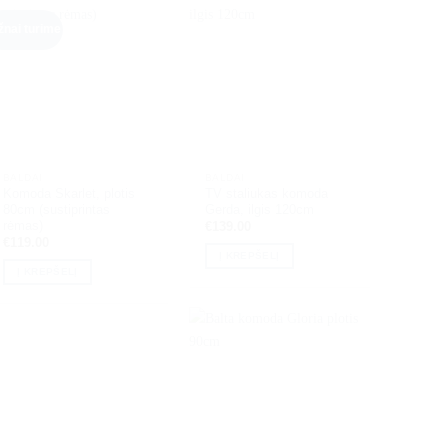
žnai turime
BALDAI
BALDAI
Komoda Skarlet, plotis
TV staliukas komoda
80cm (sustiprintas
Gerda, ilgis 120cm
rėmas)
€
139.00
€
119.00
Į KREPŠELĮ
Į KREPŠELĮ