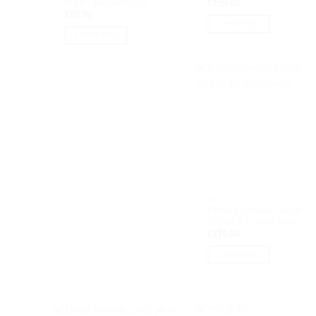
60cm, be veidrodžio
€
159.00
€
69.90
Į KREPŠELĮ
Į KREPŠELĮ
BALDAI
Pilkšva komoda SARA
SKARLET plotis 80cm
€
119.00
Į KREPŠELĮ