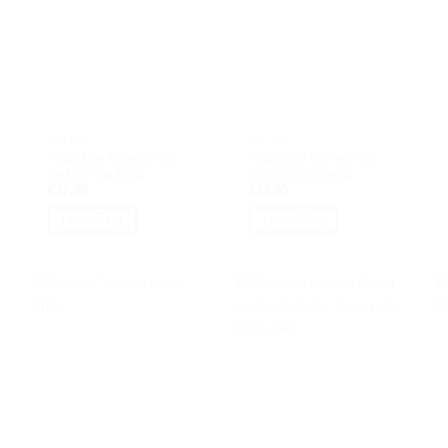
BALDAI
BALDAI
Plastikinė komoda su
Plastikinė komoda su
piešiniu paukštis
piešiniu marmuras
€
37.90
€
37.90
Į KREPŠELĮ
Į KREPŠELĮ