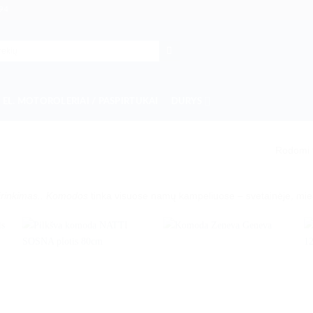
94
EL. MOTOROLERIAI / PASPIRTUKAI
DURYS
Rodomi v
sirinkimas.. Komodos
tinka visuose namų kampeliuose – svetainėje, mi