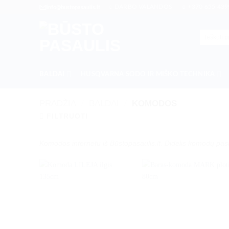
Skip
DARBO VALANDOS
+370 655 439
info@bustopasaulis.lt
to
content
Ieškoti:
BALDAI
HUSQVARNA SODO IR MIŠKO TECHNIKA
PRADŽIA
/
BALDAI
/
KOMODOS
FILTRUOTI
Komodos internetu iš Būstopasaulis.lt. Didelis komodų pa