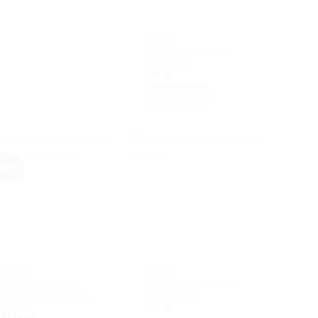
BALDAI
Balta komoda Gloria
plotis 90cm
€
95.90
Į KREPŠELĮ
ujiena
BALDAI
BALDAI
Modernaus dizaino
Spintelė sonoma plotis
komoda SOFIA plotis
60cm KW-15
107cm
€
69.90