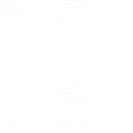
€
139.00
Į KREPŠELĮ
Į KREPŠELĮ
BALDAI
Spintelė sonoma plotis
35cm KW-16
€
54.90
Į KREPŠELĮ