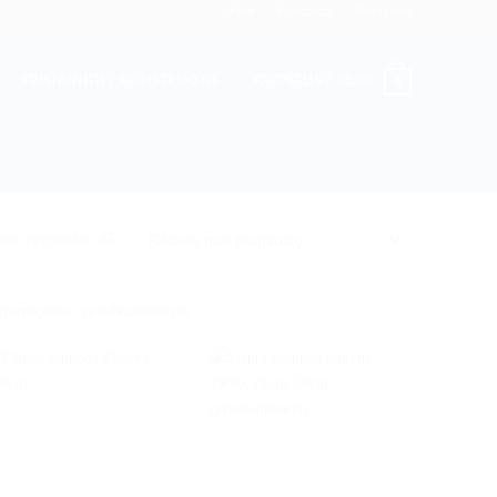
Apie
Kontaktai
Pirkėjams
0
PRISIJUNGTI / REGISTRUOTIS
KREPŠELIS /
€
0.00
Rūšiuojama
isi rezultatai: 45
pagal
naujausią
egamajame, prieškambaryje