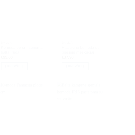
BALDAI
BALDAI
Komoda 55 cm sonoma,
Plastikinė komoda su
balta, ruda
piešiniu meškučiai
€
99.00
€
37.90
Į KREPŠELĮ
Į KREPŠELĮ