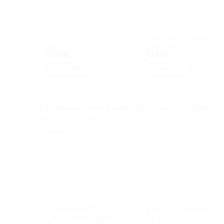
BALDAI
BALDAI
Komoda LILEJA ilgis
Baras-komoda MARK
135cm
plotis 80cm
€
139.00
€
139.00
Į KREPŠELĮ
Į KREPŠELĮ
BALDAI
BALDAI
Prieškambaris TRIO
Komoda su veidrodžiu
komoda spintelė, plotis
Viva