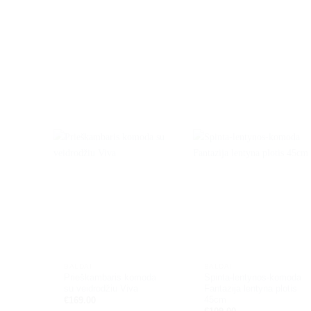
BALDAI
BALDAI
Prieškambaris komoda
Spinta-lentynos-komoda
su veidrodžiu Viva
Fantazija lentyna plotis
45cm
€
169.00