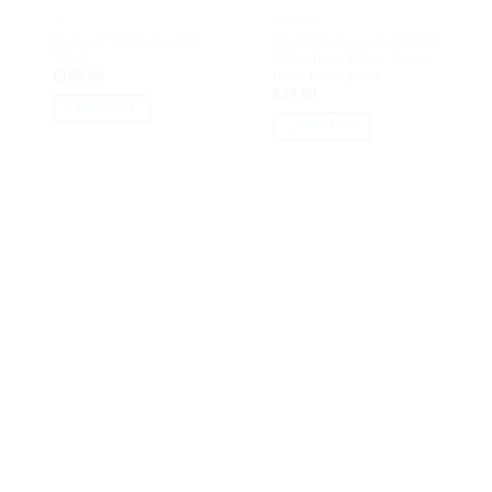
BALDAI
BALDAI
Komoda Valensia plotis
Plastikinė komoda Rattan
91cm
tamsi ruda, balta, šviesi
ruda, tamsi pilka
€
169.00
€
37.90
Į KREPŠELĮ
Į KREPŠELĮ