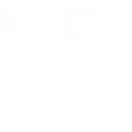
BALDAI
BALDAI
Komoda Fantazija plotis
Balta kampinė spintelė
60cm
komoda IRIS pastatoma
su stalviršiu
€
109.00
€
139.00
Į KREPŠELĮ
Į KREPŠELĮ