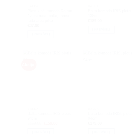
BALDAI
BALDAI
Plastikinė komoda Rattan
Balta komoda IRIS plotis
šviesi ruda, balta, tamsi
138cm
ruda arba pilka
€
189.00
€
37.90
Į KREPŠELĮ
Į KREPŠELĮ
Akcija!
BALDAI
BALDAI
Balta komoda IRIS plotis
Balta komoda IRIS, plotis
94cm
94cm
Original
Current
€
169.00
€
159.00
€
179.00
price
price
was:
is:
Į KREPŠELĮ
Į KREPŠELĮ
€169.00.
€159.00.