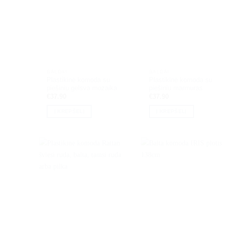
BALDAI
BALDAI
Plastikinė komoda su
Plastikinė komoda su
piešiniu gelsva mozaika
piešiniu marmuras
€
37.90
€
37.90
Į KREPŠELĮ
Į KREPŠELĮ