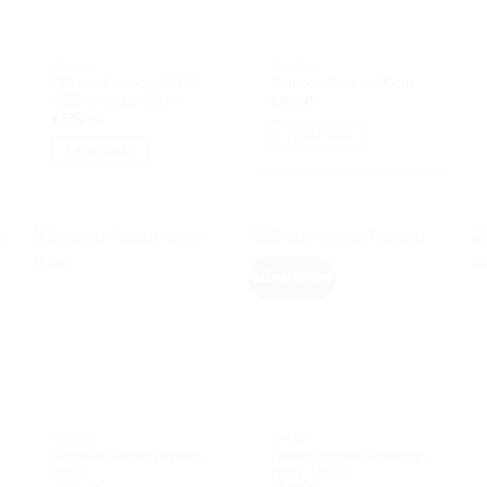
BALDAI
BALDAI
Pilkšva komoda NATTI
Komoda Zeneva 90cm
SOSNA plotis 80cm
€
95.00
€
139.00
Į KREPŠELĮ
Į KREPŠELĮ
dažnai turime
BALDAI
BALDAI
Komoda Fantazija plotis
Didelė komoda Fantazija
90cm
plotis 125cm