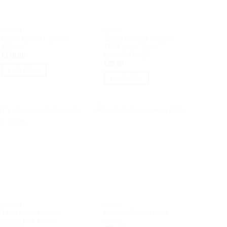
BALDAI
BALDAI
Didelė komoda Zeneva
Siaura komoda lentyna
120cm
TRIO, plotis 30cm
(prieškambaris)
€
178.00
€
79.00
Į KREPŠELĮ
Į KREPŠELĮ
BALDAI
BALDAI
TV spintelė komoda
Komoda Sonata plotis
Gerda, ilgis 120cm
81cm