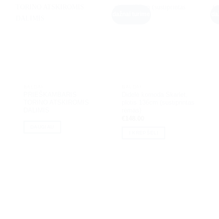
dažnai turime
da
BALDAI
BALDAI
PRIEŠKAMBARIS
Didelė komoda Skarlet,
TORINO ATSKIROMIS
plotis 136cm (sustiprintas
DALIMIS
rėmas)
€
148.00
DAUGIAU
Į KREPŠELĮ