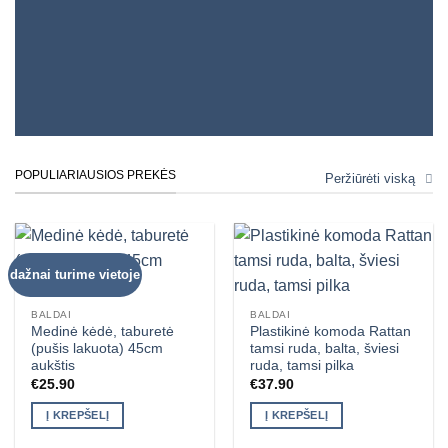
POPULIARIAUSIOS PREKĖS
Peržiūrėti viską
dažnai turime vietoje
BALDAI
BALDAI
Medinė kėdė, taburetė
Plastikinė komoda Rattan
(pušis lakuota) 45cm
tamsi ruda, balta, šviesi
aukštis
ruda, tamsi pilka
€
25.90
€
37.90
Į KREPŠELĮ
Į KREPŠELĮ