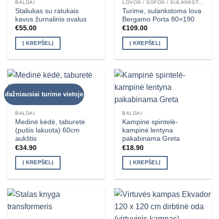
BALDAI
LOVOS / SOFOS / SULANKSTOMOS LOVOS / FOTELIAI
Staliukas su ratukais
Turime, sulankstoma lova
kavos žurnalinis ovalus
Bergamo Porta 80×190
€
55.00
€
109.00
Į KREPŠELĮ
Į KREPŠELĮ
dažniausiai turime vietoje
BALDAI
BALDAI
Medinė kėdė, taburetė
Kampinė spintelė-
(pušis lakuota) 60cm
kampinė lentyna
aukštis
pakabinama Greta
€
34.90
€
18.90
Į KREPŠELĮ
Į KREPŠELĮ