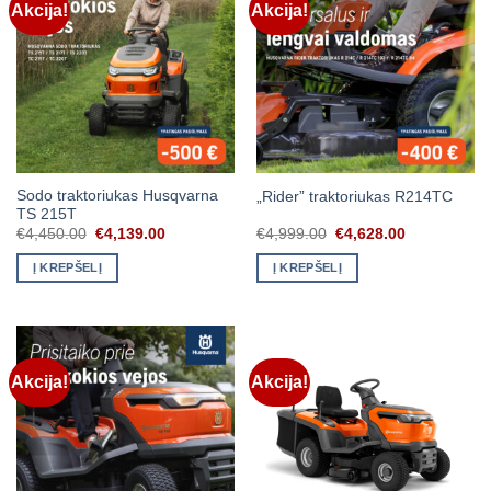
Akcija!
Akcija!
Sodo traktoriukas Husqvarna
„Rider” traktoriukas R214TC
TS 215T
Original
Current
Original
Current
€
4,450.00
€
4,139.00
€
4,999.00
€
4,628.00
price
price
price
price
was:
is:
was:
is:
Į KREPŠELĮ
Į KREPŠELĮ
€4,450.00.
€4,139.00.
€4,999.00.
€4,628.00.
Akcija!
Akcija!