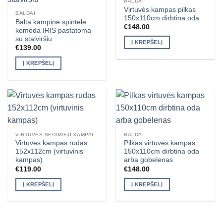
BALDAI
Virtuvės kampas pilkas
BALDAI
150x110cm dirbtina oda
Balta kampinė spintelė
€
148.00
komoda IRIS pastatoma
su stalviršiu
Į KREPŠELĮ
€
139.00
Į KREPŠELĮ
VIRTUVĖS SĖDIMIEJI KAMPAI
BALDAI
Virtuvės kampas rudas
Pilkas virtuvės kampas
152x112cm (virtuvinis
150x110cm dirbtina oda
kampas)
arba gobelenas
€
119.00
€
148.00
Į KREPŠELĮ
Į KREPŠELĮ