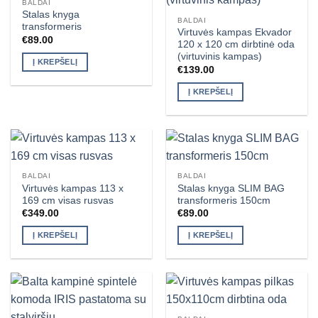
BALDAI
Stalas knyga
BALDAI
transformeris
Virtuvės kampas Ekvador
€
89.00
120 x 120 cm dirbtinė oda
(virtuvinis kampas)
Į KREPŠELĮ
€
139.00
Į KREPŠELĮ
BALDAI
BALDAI
Virtuvės kampas 113 x
Stalas knyga SLIM BAG
169 cm visas rusvas
transformeris 150cm
€
349.00
€
89.00
Į KREPŠELĮ
Į KREPŠELĮ