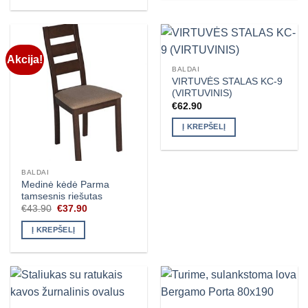
Akcija!
BALDAI
VIRTUVĖS STALAS KC-9
(VIRTUVINIS)
€
62.90
Į KREPŠELĮ
BALDAI
Medinė kėdė Parma
tamsesnis riešutas
Original
Current
€
43.90
€
37.90
price
price
was:
is:
Į KREPŠELĮ
€43.90.
€37.90.