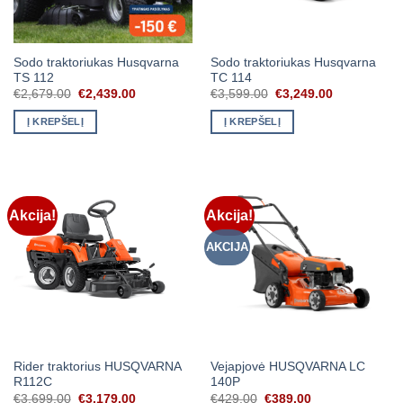
Sodo traktoriukas Husqvarna
Sodo traktoriukas Husqvarna
TS 112
TC 114
Original
Current
Original
Current
€
2,679.00
€
2,439.00
€
3,599.00
€
3,249.00
price
price
price
price
was:
is:
was:
is:
Į KREPŠELĮ
Į KREPŠELĮ
€2,679.00.
€2,439.00.
€3,599.00.
€3,249.00.
Akcija!
Akcija!
AKCIJA
Rider traktorius HUSQVARNA
Vejapjovė HUSQVARNA LC
R112C
140P
Original
Current
Original
Current
€
3,699.00
€
3,179.00
€
429.00
€
389.00