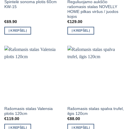
Spintelė sonoma plotis 60cm
Reguliuojamo aukščio
KW-15
rašomasis stalas NOVELLY
HOME pilkas viršus / juodos
kojos
€
69.90
€
129.00
Į KREPŠELĮ
Į KREPŠELĮ
Rašomasis stalas Valensia
Rašomasis stalas spalva trufel,
plotis 120cm
ilgis 120cm
€
119.00
€
88.00
Į KREPŠELĮ
Į KREPŠELĮ