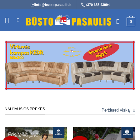
Skip
info@bustopasaulis.lt
+370 655 43994
to
content
0
NAUJAUSIOS PREKĖS
Peržiūrėti viską