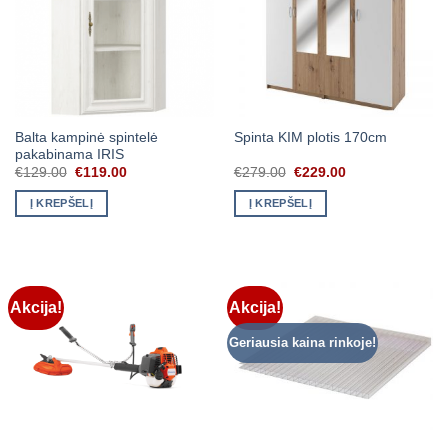
Balta kampinė spintelė
Spinta KIM plotis 170cm
pakabinama IRIS
Original
Current
Original
Current
€
129.00
€
119.00
€
279.00
€
229.00
price
price
price
price
was:
is:
was:
is:
Į KREPŠELĮ
Į KREPŠELĮ
€129.00.
€119.00.
€279.00.
€229.00.
Akcija!
Akcija!
Geriausia kaina rinkoje!