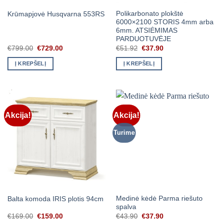
Polikarbonato plokštė
Krūmapjovė Husqvarna 553RS
6000×2100 STORIS 4mm arba
6mm. ATSIĖMIMAS
PARDUOTUVĖJE
Original
Current
Original
Current
€
799.00
€
729.00
€
51.92
€
37.90
price
price
price
price
was:
is:
was:
is:
Į KREPŠELĮ
Į KREPŠELĮ
€799.00.
€729.00.
€51.92.
€37.90.
Akcija!
Akcija!
Turime
Medinė kėdė Parma riešuto
Balta komoda IRIS plotis 94cm
spalva
Original
Current
Original
Current
€
169.00
€
159.00
€
43.90
€
37.90