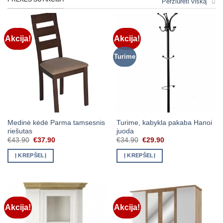
Peržiūrėti viską
Akcija!
Akcija!
Turime
Medinė kėdė Parma tamsesnis
Turime, kabykla pakaba Hanoi
riešutas
juoda
Original
Current
Original
Current
€
43.90
€
37.90
€
34.90
€
29.90
price
price
price
price
was:
is:
was:
is:
Į KREPŠELĮ
Į KREPŠELĮ
€43.90.
€37.90.
€34.90.
€29.90.
Akcija!
Akcija!