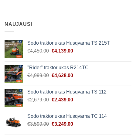
NAUJAUSI
Sodo traktoriukas Husqvarna TS 215T
Original
Current
€
4,450.00
€
4,139.00
price
price
was:
is:
"Rider" traktoriukas R214TC
€4,450.00.
€4,139.00.
Original
Current
€
4,999.00
€
4,628.00
price
price
was:
is:
Sodo traktoriukas Husqvarna TS 112
€4,999.00.
€4,628.00.
Original
Current
€
2,679.00
€
2,439.00
price
price
was:
is:
Sodo traktoriukas Husqvarna TC 114
€2,679.00.
€2,439.00.
Original
Current
€
3,599.00
€
3,249.00
price
price