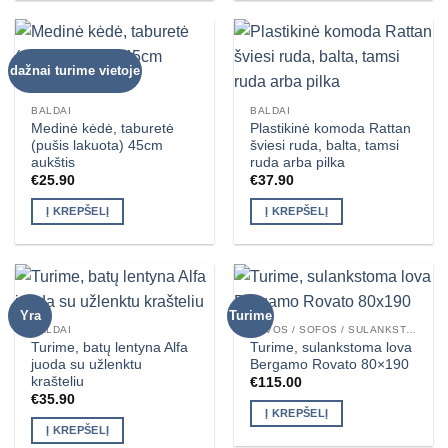
dažnai turime vietoje
BALDAI
BALDAI
Medinė kėdė, taburetė
Plastikinė komoda Rattan
(pušis lakuota) 45cm
šviesi ruda, balta, tamsi
aukštis
ruda arba pilka
€
25.90
€
37.90
Į KREPŠELĮ
Į KREPŠELĮ
Yra
Turime
BALDAI
LOVOS / SOFOS / SULANKSTOMOS LOVOS / FOTELIAI
Turime, batų lentyna Alfa
Turime, sulankstoma lova
juoda su užlenktu
Bergamo Rovato 80×190
krašteliu
€
115.00
€
35.90
Į KREPŠELĮ
Į KREPŠELĮ