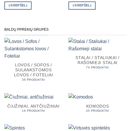
price
price
price
price
was:
is:
was:
is:
Į KREPŠELĮ
Į KREPŠELĮ
€169.00.
€159.00.
€43.90.
€37.90.
BALDŲ PPREKIŲ GRUPĖS
STALAI / STALIUKAI /
RAŠOMIEJI STALAI
LOVOS / SOFOS /
74 PRODUKTAI
SULANKSTOMOS
LOVOS / FOTELIAI
36 PRODUKTAI
ČIUŽINIAI, ANTČIUŽINIAI
KOMODOS
16 PRODUKTAI
45 PRODUKTAI