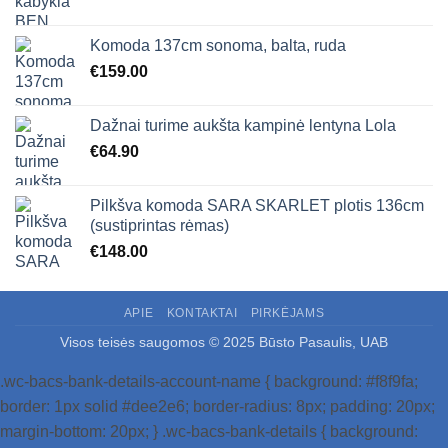
Komoda 137cm sonoma, balta, ruda
€
159.00
Dažnai turime aukšta kampinė lentyna Lola
€
64.90
Pilkšva komoda SARA SKARLET plotis 136cm
(sustiprintas rėmas)
€
148.00
APIE
KONTAKTAI
PIRKĖJAMS
Visos teisės saugomos © 2025 Būsto Pasaulis, UAB
.wc-bacs-bank-details-account-name { background: #f8f9fa;
border: 1px solid #dee2e6; border-radius: 8px; padding: 20px;
margin-bottom: 20px; } .wc-bacs-bank-details { background: