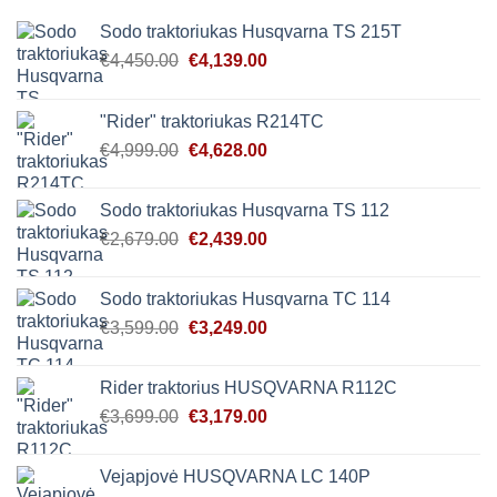
Sodo traktoriukas Husqvarna TS 215T
Original
Current
€
4,450.00
€
4,139.00
price
price
was:
is:
"Rider" traktoriukas R214TC
€4,450.00.
€4,139.00.
Original
Current
€
4,999.00
€
4,628.00
price
price
was:
is:
Sodo traktoriukas Husqvarna TS 112
€4,999.00.
€4,628.00.
Original
Current
€
2,679.00
€
2,439.00
price
price
was:
is:
Sodo traktoriukas Husqvarna TC 114
€2,679.00.
€2,439.00.
Original
Current
€
3,599.00
€
3,249.00
price
price
was:
is:
Rider traktorius HUSQVARNA R112C
€3,599.00.
€3,249.00.
Original
Current
€
3,699.00
€
3,179.00
price
price
was:
is:
Vejapjovė HUSQVARNA LC 140P
€3,699.00.
€3,179.00.