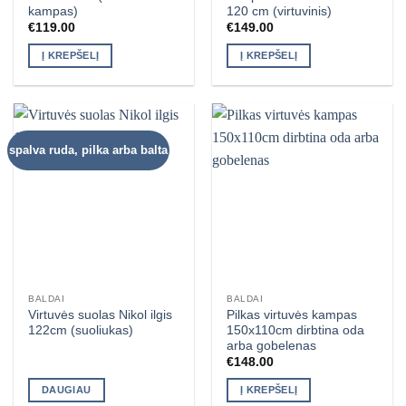
kampas)
120 cm (virtuvinis)
€
119.00
€
149.00
Į KREPŠELĮ
Į KREPŠELĮ
spalva ruda, pilka arba balta
BALDAI
BALDAI
Virtuvės suolas Nikol ilgis
Pilkas virtuvės kampas
122cm (suoliukas)
150x110cm dirbtina oda
arba gobelenas
€
148.00
DAUGIAU
Į KREPŠELĮ