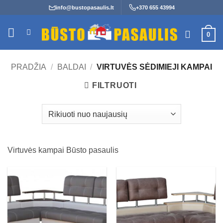
Skip
info@bustopasaulis.lt
+370 655 43994
to
content
0
PRADŽIA
/
BALDAI
/
VIRTUVĖS SĖDIMIEJI KAMPAI
FILTRUOTI
Virtuvės kampai Būsto pasaulis