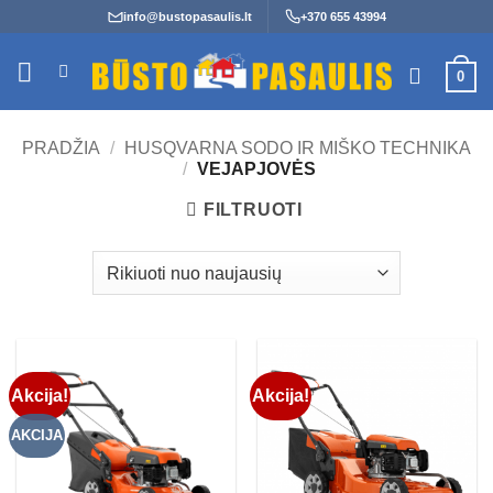
Skip
info@bustopasaulis.lt
+370 655 43994
to
content
0
PRADŽIA
/
HUSQVARNA SODO IR MIŠKO TECHNIKA
/
VEJAPJOVĖS
FILTRUOTI
Akcija!
Akcija!
AKCIJA