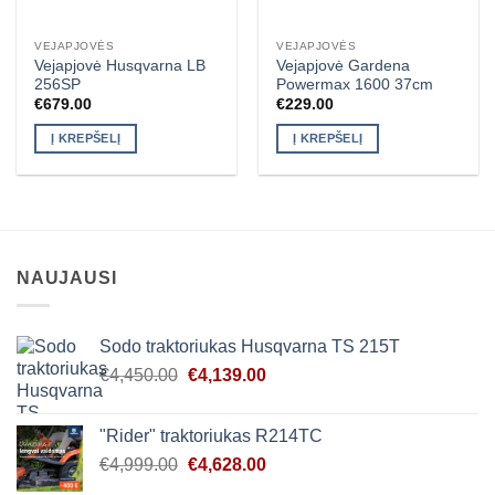
VEJAPJOVĖS
VEJAPJOVĖS
Vejapjovė Husqvarna LB
Vejapjovė Gardena
256SP
Powermax 1600 37cm
€
679.00
€
229.00
Į KREPŠELĮ
Į KREPŠELĮ
NAUJAUSI
Sodo traktoriukas Husqvarna TS 215T
Original
Current
€
4,450.00
€
4,139.00
price
price
was:
is:
"Rider" traktoriukas R214TC
€4,450.00.
€4,139.00.
Original
Current
€
4,999.00
€
4,628.00
price
price