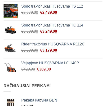
was:
is:
Sodo traktoriukas Husqvarna TS 112
€4,999.00.
€4,628.00.
Original
Current
€
2,679.00
€
2,439.00
price
price
was:
is:
Sodo traktoriukas Husqvarna TC 114
€2,679.00.
€2,439.00.
Original
Current
€
3,599.00
€
3,249.00
price
price
was:
is:
Rider traktorius HUSQVARNA R112C
€3,599.00.
€3,249.00.
Original
Current
€
3,699.00
€
3,179.00
price
price
was:
is:
Vejapjovė HUSQVARNA LC 140P
€3,699.00.
€3,179.00.
Original
Current
€
429.00
€
389.00
price
price
was:
is:
€429.00.
€389.00.
DAŽNIAUSIAI PERKAMI
Pakaba kabykla BEN