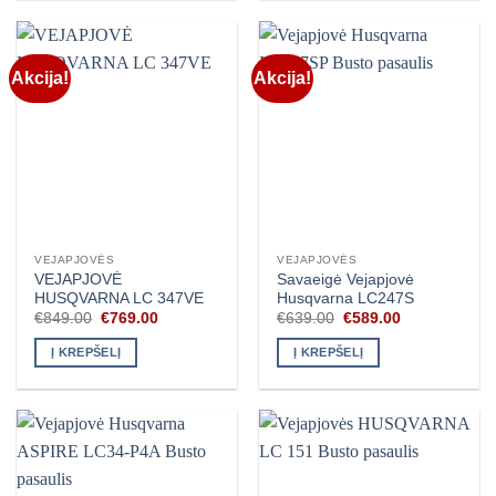
Akcija!
Akcija!
VEJAPJOVĖS
VEJAPJOVĖS
VEJAPJOVĖ
Savaeigė Vejapjovė
HUSQVARNA LC 347VE
Husqvarna LC247S
Original
Current
Original
Current
€
849.00
€
769.00
€
639.00
€
589.00
price
price
price
price
was:
is:
was:
is:
Į KREPŠELĮ
Į KREPŠELĮ
€849.00.
€769.00.
€639.00.
€589.00.