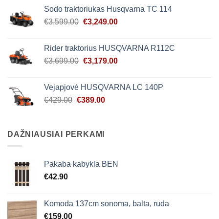
was:
is:
Sodo traktoriukas Husqvarna TC 114
€2,679.00.
€2,439.00.
Original
Current
€
3,599.00
€
3,249.00
price
price
was:
is:
Rider traktorius HUSQVARNA R112C
€3,599.00.
€3,249.00.
Original
Current
€
3,699.00
€
3,179.00
price
price
was:
is:
Vejapjovė HUSQVARNA LC 140P
€3,699.00.
€3,179.00.
Original
Current
€
429.00
€
389.00
price
price
was:
is:
€429.00.
€389.00.
DAŽNIAUSIAI PERKAMI
Pakaba kabykla BEN
€
42.90
Komoda 137cm sonoma, balta, ruda
€
159.00