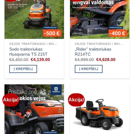
VEJOS TRAKTORIUKAI / RAIDERIAI
VEJOS TRAKTORIUKAI / RAIDERIAI
Sodo traktoriukas
„Rider” traktoriukas
Husqvarna TS 215T
R214TC
Original
Current
Original
Current
€
4,450.00
€
4,139.00
€
4,999.00
€
4,628.00
price
price
price
price
was:
is:
was:
is:
Į KREPŠELĮ
Į KREPŠELĮ
€4,450.00.
€4,139.00.
€4,999.00.
€4,628.00
Akcija!
Akcija!