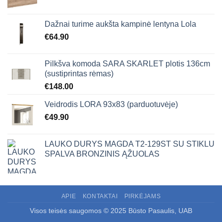
Dažnai turime aukšta kampinė lentyna Lola
€
64.90
Pilkšva komoda SARA SKARLET plotis 136cm
(sustiprintas rėmas)
€
148.00
Veidrodis LORA 93x83 (parduotuvėje)
€
49.90
LAUKO DURYS MAGDA T2-129ST SU STIKLU
SPALVA BRONZINIS ĄŽUOLAS
APIE
KONTAKTAI
PIRKĖJAMS
Visos teisės saugomos © 2025 Būsto Pasaulis, UAB