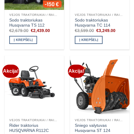
VEJOS TRAKTORIUKAI / RAIDERIAI
VEJOS TRAKTORIUKAI / RAIDERIAI
Sodo traktoriukas
Sodo traktoriukas
Husqvarna TS 112
Husqvarna TC 114
Original
Current
Original
Current
€
2,679.00
€
2,439.00
€
3,599.00
€
3,249.00
price
price
price
price
was:
is:
was:
is:
Į KREPŠELĮ
Į KREPŠELĮ
€2,679.00.
€2,439.00.
€3,599.00.
€3,249.00
Akcija!
Akcija!
VEJOS TRAKTORIUKAI / RAIDERIAI
VEJOS TRAKTORIUKAI / RAIDERIAI
Rider traktorius
Sniego valytuvas
HUSQVARNA R112C
Husqvarna ST 124