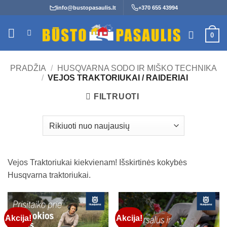
Skip
info@bustopasaulis.lt
+370 655 43994
to
content
0
PRADŽIA
/
HUSQVARNA SODO IR MIŠKO TECHNIKA
/
VEJOS TRAKTORIUKAI / RAIDERIAI
FILTRUOTI
Vejos Traktoriukai kiekvienam! Išskirtinės kokybės
Husqvarna traktoriukai.
Akcija!
Akcija!