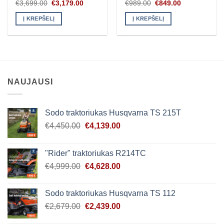
Original
Current
Original
Current
€
3,699.00
€
3,179.00
€
989.00
€
849.00
price
price
price
price
was:
is:
was:
is:
Į KREPŠELĮ
Į KREPŠELĮ
€3,699.00.
€3,179.00.
€989.00.
€849.00.
NAUJAUSI
Sodo traktoriukas Husqvarna TS 215T
Original
Current
€
4,450.00
€
4,139.00
price
price
was:
is:
"Rider" traktoriukas R214TC
€4,450.00.
€4,139.00.
Original
Current
€
4,999.00
€
4,628.00
price
price
was:
is:
Sodo traktoriukas Husqvarna TS 112
€4,999.00.
€4,628.00.
Original
Current
€
2,679.00
€
2,439.00
price
price