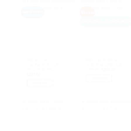
Akcija!
dažnai turime
pristatymas 2-10 darbo dieno
BALDAI
BALDAI
Dažnai turime
Balta spinta Gloria su
prieškambaris spinta
veidrodžiu, plotis 155cm
Viva, plotis 60cm
Original
Current
€
299.00
€
269.00
price
price
€
119.00
was:
is:
Į KREPŠELĮ
€299.00.
€269.00.
Į KREPŠELĮ