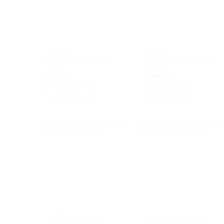
SPINTOS
BALDAI
Kampinė spinta alksnio
Balta lentyna IRIS plotis
spalva
70cm
€
199.00
€
109.00
Į KREPŠELĮ
Į KREPŠELĮ
BALDAI
BALDAI
Siaura prieškambario
Virtuvės spinta plotis