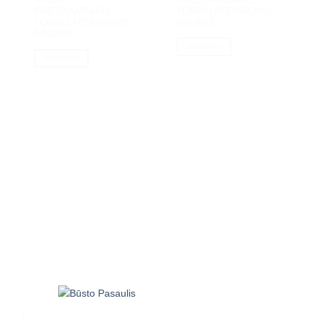
PRIEŠKAMBARIS
TORINO ATSKIROMIS
TORINO ATSKIROMIS
DALIMIS
DALIMIS
DAUGIAU
DAUGIAU