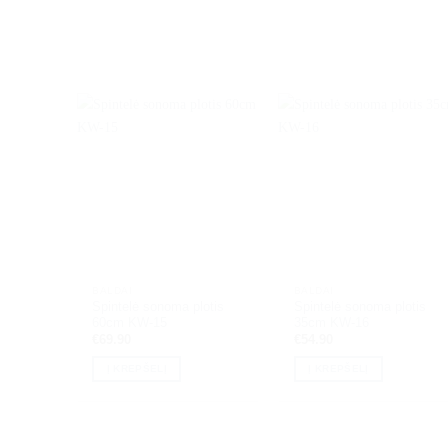
BALDAI
BALDAI
Spintelė sonoma plotis
Spintelė sonoma plotis
60cm KW-15
35cm KW-16
€
69.90
€
54.90
Į KREPŠELĮ
Į KREPŠELĮ