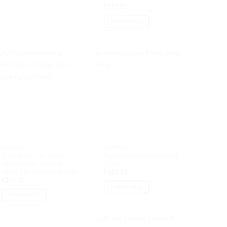
€
119.00
Į KREPŠELĮ
BALDAI
SPINTOS
Aukšta sieninė spinta
Spinta vitrina Baron plotis
stumdomom durimis,
40cm
plotis 140cm (gylis 60cm)
€
129.00
€
359.00
Į KREPŠELĮ
Į KREPŠELĮ