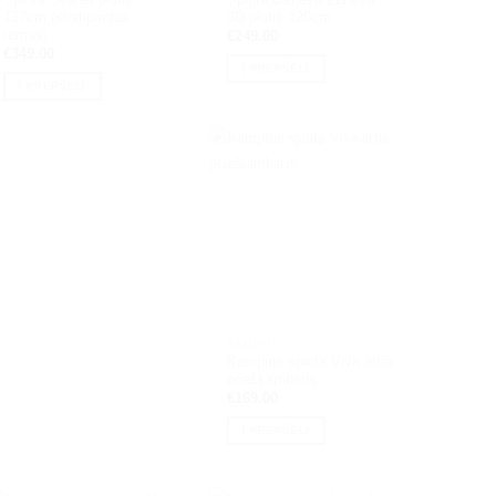
137cm (sustiprintas
3D plotis 120cm
rėmas)
€
249.00
€
349.00
Į KREPŠELĮ
Į KREPŠELĮ
BALDAI
Kampinė spinta Viva arba
prieškambaris
€
169.00
Į KREPŠELĮ