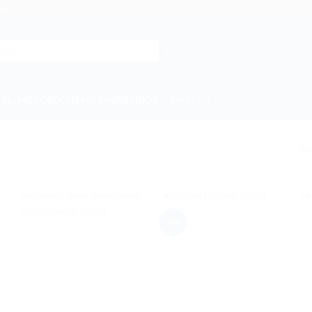
94
EL. MOTOROLERIAI / PASPIRTUKAI
DURYS
Ro
Top