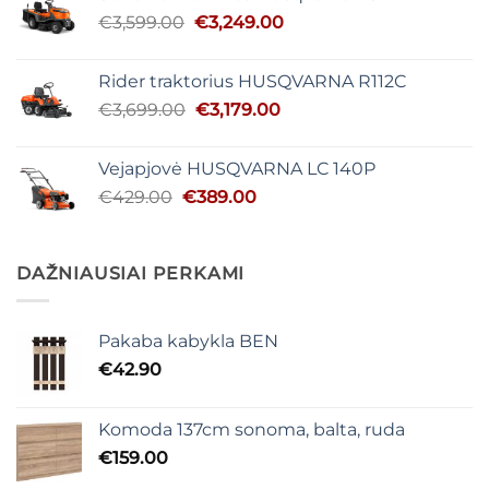
€2,679.00.
€2,439.00.
Original
Current
€
3,599.00
€
3,249.00
price
price
was:
is:
Rider traktorius HUSQVARNA R112C
€3,599.00.
€3,249.00.
Original
Current
€
3,699.00
€
3,179.00
price
price
was:
is:
Vejapjovė HUSQVARNA LC 140P
€3,699.00.
€3,179.00.
Original
Current
€
429.00
€
389.00
price
price
was:
is:
€429.00.
€389.00.
DAŽNIAUSIAI PERKAMI
Pakaba kabykla BEN
€
42.90
Komoda 137cm sonoma, balta, ruda
€
159.00