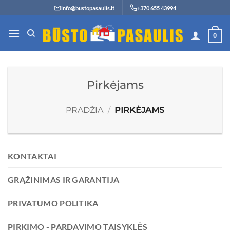
Skip
info@bustopasaulis.lt
+370 655 43994
to
content
0
Pirkėjams
PRADŽIA
/
PIRKĖJAMS
KONTAKTAI
GRĄŽINIMAS IR GARANTIJA
PRIVATUMO POLITIKA
PIRKIMO - PARDAVIMO TAISYKLĖS