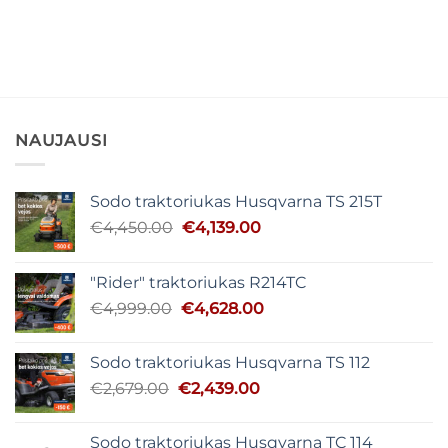
NAUJAUSI
Sodo traktoriukas Husqvarna TS 215T
Original
Current
€
4,450.00
€
4,139.00
price
price
was:
is:
"Rider" traktoriukas R214TC
€4,450.00.
€4,139.00.
Original
Current
€
4,999.00
€
4,628.00
price
price
was:
is:
Sodo traktoriukas Husqvarna TS 112
€4,999.00.
€4,628.00.
Original
Current
€
2,679.00
€
2,439.00
price
price
was:
is:
Sodo traktoriukas Husqvarna TC 114