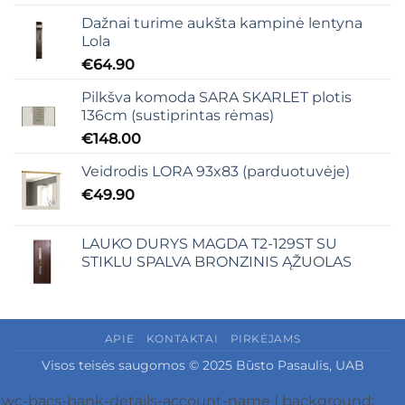
Dažnai turime aukšta kampinė lentyna
Lola
€
64.90
Pilkšva komoda SARA SKARLET plotis
136cm (sustiprintas rėmas)
€
148.00
Veidrodis LORA 93x83 (parduotuvėje)
€
49.90
LAUKO DURYS MAGDA T2-129ST SU
STIKLU SPALVA BRONZINIS ĄŽUOLAS
APIE
KONTAKTAI
PIRKĖJAMS
Visos teisės saugomos © 2025 Būsto Pasaulis, UAB
.wc-bacs-bank-details-account-name { background: