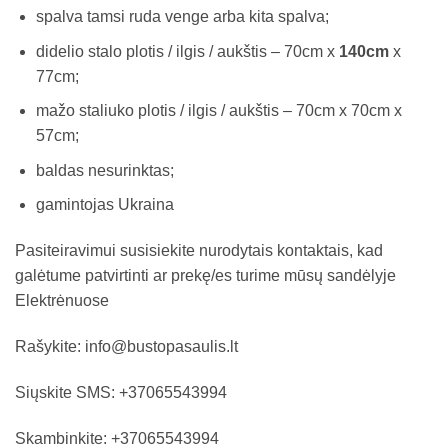
spalva tamsi ruda venge arba kita spalva;
didelio stalo plotis / ilgis / aukštis – 70cm x
140cm
x
77cm;
mažo staliuko plotis / ilgis / aukštis – 70cm x 70cm x
57cm;
baldas nesurinktas;
gamintojas Ukraina
Pasiteiravimui susisiekite nurodytais kontaktais, kad
galėtume patvirtinti ar prekę/es turime mūsų sandėlyje
Elektrėnuose
Rašykite: info@bustopasaulis.lt
Siųskite SMS: +37065543994
Skambinkite: +37065543994