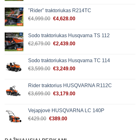
was:
is:
"Rider" traktoriukas R214TC
€4,450.00.
€4,139.00.
Original
Current
€
4,999.00
€
4,628.00
price
price
was:
is:
Sodo traktoriukas Husqvarna TS 112
€4,999.00.
€4,628.00.
Original
Current
€
2,679.00
€
2,439.00
price
price
was:
is:
Sodo traktoriukas Husqvarna TC 114
€2,679.00.
€2,439.00.
Original
Current
€
3,599.00
€
3,249.00
price
price
was:
is:
Rider traktorius HUSQVARNA R112C
€3,599.00.
€3,249.00.
Original
Current
€
3,699.00
€
3,179.00
price
price
was:
is:
Vejapjovė HUSQVARNA LC 140P
€3,699.00.
€3,179.00.
Original
Current
€
429.00
€
389.00
price
price
was:
is:
€429.00.
€389.00.