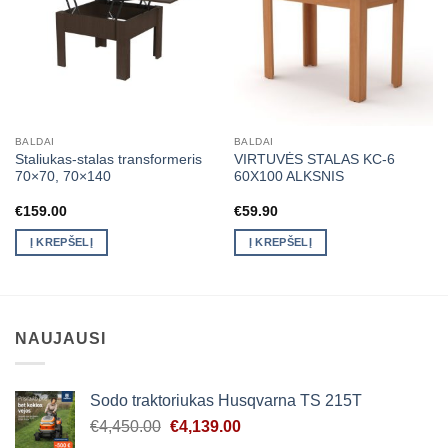
BALDAI
BALDAI
Staliukas-stalas transformeris
VIRTUVĖS STALAS KC-6
70×70, 70×140
60X100 ALKSNIS
€
159.00
€
59.90
Į KREPŠELĮ
Į KREPŠELĮ
NAUJAUSI
Sodo traktoriukas Husqvarna TS 215T
Original
Current
€
4,450.00
€
4,139.00
price
price