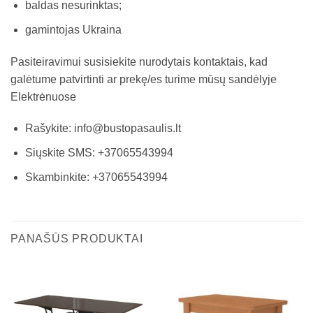
baldas nesurinktas;
gamintojas Ukraina
Pasiteiravimui susisiekite nurodytais kontaktais, kad
galėtume patvirtinti ar prekę/es turime mūsų sandėlyje
Elektrėnuose
Rašykite: info@bustopasaulis.lt
Siųskite SMS: +37065543994
Skambinkite: +37065543994
PANAŠŪS PRODUKTAI