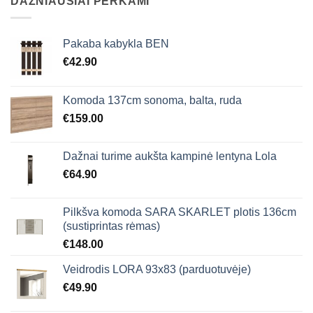
DAŽNIAUSIAI PERKAMI
Pakaba kabykla BEN
€
42.90
Komoda 137cm sonoma, balta, ruda
€
159.00
Dažnai turime aukšta kampinė lentyna Lola
€
64.90
Pilkšva komoda SARA SKARLET plotis 136cm
(sustiprintas rėmas)
€
148.00
Veidrodis LORA 93x83 (parduotuvėje)
€
49.90