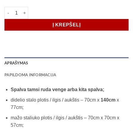
produkto kiekis: Stalas transformeris COMFO 70*70, 70*140
Į KREPŠELĮ
APRAŠYMAS
PAPILDOMA INFORMACIJA
Spalva tamsi ruda venge arba kita spalva;
didelio stalo plotis / ilgis / aukštis – 70cm x
140cm
x
77cm;
mažo staliuko plotis / ilgis / aukštis – 70cm x 70cm x
57cm;