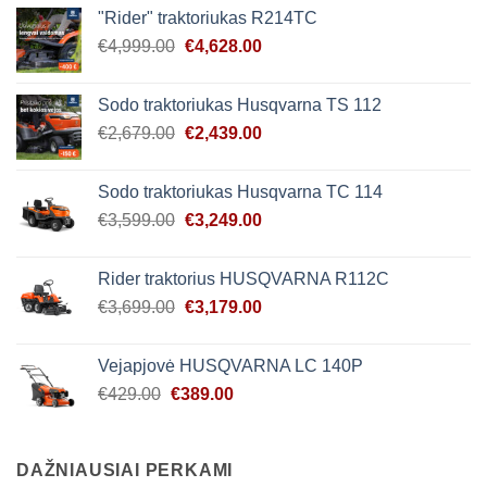
was:
is:
"Rider" traktoriukas R214TC
€4,450.00.
€4,139.00.
Original
Current
€
4,999.00
€
4,628.00
price
price
was:
is:
Sodo traktoriukas Husqvarna TS 112
€4,999.00.
€4,628.00.
Original
Current
€
2,679.00
€
2,439.00
price
price
was:
is:
Sodo traktoriukas Husqvarna TC 114
€2,679.00.
€2,439.00.
Original
Current
€
3,599.00
€
3,249.00
price
price
was:
is:
Rider traktorius HUSQVARNA R112C
€3,599.00.
€3,249.00.
Original
Current
€
3,699.00
€
3,179.00
price
price
was:
is:
Vejapjovė HUSQVARNA LC 140P
€3,699.00.
€3,179.00.
Original
Current
€
429.00
€
389.00
price
price
was:
is:
€429.00.
€389.00.
DAŽNIAUSIAI PERKAMI