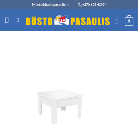
Skip
info@bustopasaulis.lt
+370 655 43994
to
content
0