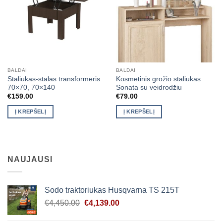
BALDAI
BALDAI
Staliukas-stalas transformeris
Kosmetinis grožio staliukas
70×70, 70×140
Sonata su veidrodžiu
€
159.00
€
79.00
Į KREPŠELĮ
Į KREPŠELĮ
NAUJAUSI
Sodo traktoriukas Husqvarna TS 215T
Original
Current
€
4,450.00
€
4,139.00
price
price