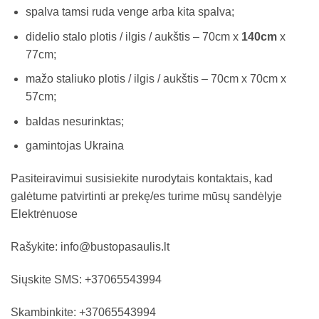
spalva tamsi ruda venge arba kita spalva;
didelio stalo plotis / ilgis / aukštis – 70cm x
140cm
x
77cm;
mažo staliuko plotis / ilgis / aukštis – 70cm x 70cm x
57cm;
baldas nesurinktas;
gamintojas Ukraina
Pasiteiravimui susisiekite nurodytais kontaktais, kad
galėtume patvirtinti ar prekę/es turime mūsų sandėlyje
Elektrėnuose
Rašykite: info@bustopasaulis.lt
Siųskite SMS: +37065543994
Skambinkite: +37065543994