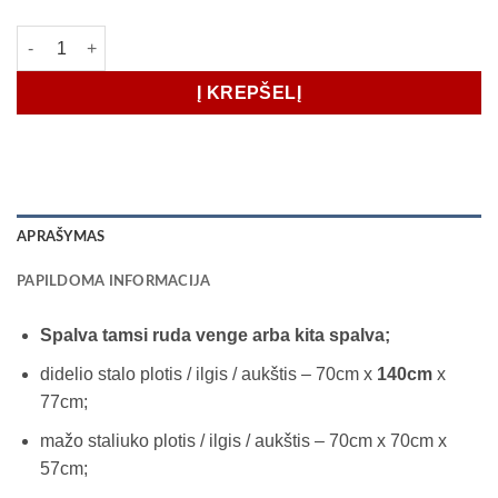
produkto kiekis: Stalas transformeris COMFO 70*70, 70*140
Į KREPŠELĮ
APRAŠYMAS
PAPILDOMA INFORMACIJA
Spalva tamsi ruda venge arba kita spalva;
didelio stalo plotis / ilgis / aukštis – 70cm x
140cm
x
77cm;
mažo staliuko plotis / ilgis / aukštis – 70cm x 70cm x
57cm;