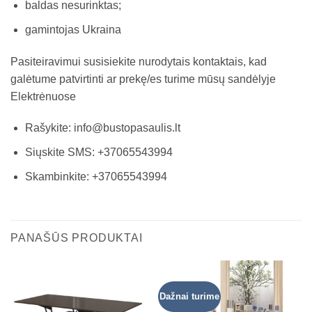
baldas nesurinktas;
gamintojas Ukraina
Pasiteiravimui susisiekite nurodytais kontaktais, kad
galėtume patvirtinti ar prekę/es turime mūsų sandėlyje
Elektrėnuose
Rašykite: info@bustopasaulis.lt
Siųskite SMS: +37065543994
Skambinkite: +37065543994
PANAŠŪS PRODUKTAI
Dažnai turime