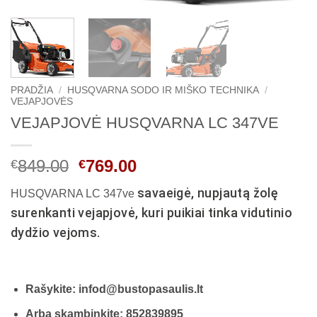
PRADŽIA
/
HUSQVARNA SODO IR MIŠKO TECHNIKA
/
VEJAPJOVĖS
VEJAPJOVĖ HUSQVARNA LC 347VE
Original
Current
849.00
769.00
€
€
price
price
savaeigė, nupjautą žolę
HUSQVARNA LC 347ve
was:
is:
surenkanti vejapjovė, kuri puikiai tinka vidutinio
€849.00.
€769.00.
dydžio vejoms.
Rašykite: infod@bustopasaulis.lt
Arba skambinkite: 852839895