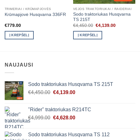
TRIMERIAI / KRŪMAPJOVĖS
VEJOS TRAKTORIUKAI / RAIDERIAI
Sodo traktoriukas Husqvarna
Krūmapjovė Husqvarna 336FR
TS 215T
Original
Current
€
779.00
€
4,450.00
€
4,139.00
price
price
was:
is:
Į KREPŠELĮ
Į KREPŠELĮ
€4,450.00.
€4,139.00.
NAUJAUSI
Sodo traktoriukas Husqvarna TS 215T
Original
Current
€
4,450.00
€
4,139.00
price
price
was:
is:
"Rider" traktoriukas R214TC
€4,450.00.
€4,139.00.
Original
Current
€
4,999.00
€
4,628.00
price
price
was:
is:
Sodo traktoriukas Husqvarna TS 112
€4,999.00.
€4,628.00.