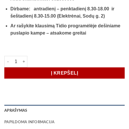
Dirbame: antradienį – penktadienį 8.30-18.00 ir
šeštadienį 8.30-15.00 (Elektrėnai, Sodų g. 2)
Ar rašykite klausimą Tidio programėlėje dešiniame
puslapio kampe – atsakome greitai
produkto kiekis: VEJAPJOVĖ HUSQVARNA LC 347VE
Į KREPŠELĮ
APRAŠYMAS
PAPILDOMA INFORMACIJA