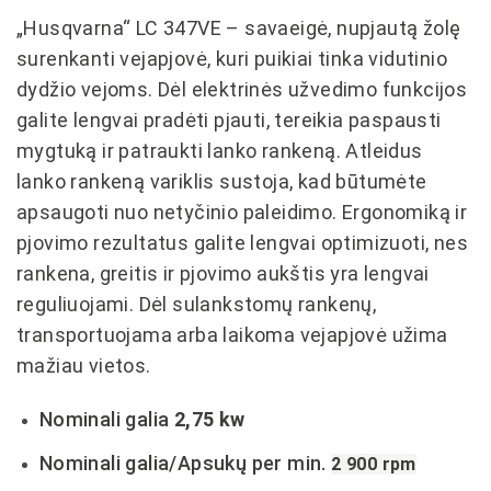
„Husqvarna“ LC 347VE – savaeigė, nupjautą žolę
surenkanti vejapjovė, kuri puikiai tinka vidutinio
dydžio vejoms. Dėl elektrinės užvedimo funkcijos
galite lengvai pradėti pjauti, tereikia paspausti
mygtuką ir patraukti lanko rankeną. Atleidus
lanko rankeną variklis sustoja, kad būtumėte
apsaugoti nuo netyčinio paleidimo. Ergonomiką ir
pjovimo rezultatus galite lengvai optimizuoti, nes
rankena, greitis ir pjovimo aukštis yra lengvai
reguliuojami. Dėl sulankstomų rankenų,
transportuojama arba laikoma vejapjovė užima
mažiau vietos.
Nominali galia
2,75 kw
Nominali galia/Apsukų per min.
2 900 rpm