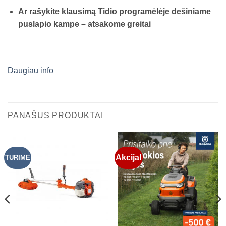
Ar rašykite klausimą Tidio programėlėje dešiniame
puslapio kampe – atsakome greitai
Daugiau info
PANAŠŪS PRODUKTAI
Akcija!
TURIME