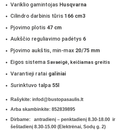
Variklio gamintojas
Husqvarna
Cilindro darbinis tūris
166 cm3
Pjovimo plotis
47 cm
Aukščio reguliavimo padėtys
6
Pjovimo aukštis, min-max
20/75 mm
Eigos sistema
Savaeigė, keičiamas greitis
Varantieji ratai
galiniai
Surinktuvo talpa
55l
Rašykite: infod@bustopasaulis.lt
Arba skambinkite: 852839895
Dirbame: antradienį – penktadienį 8.30-18.00 ir
šeštadienį 8.30-15.00 (Elektrėnai, Sodų g. 2)