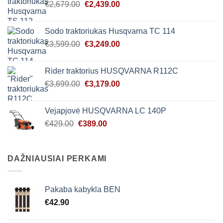
Original
Current
€
2,679.00
€
2,439.00
price
price
was:
is:
Sodo traktoriukas Husqvarna TC 114
€2,679.00.
€2,439.00.
Original
Current
€
3,599.00
€
3,249.00
price
price
was:
is:
Rider traktorius HUSQVARNA R112C
€3,599.00.
€3,249.00.
Original
Current
€
3,699.00
€
3,179.00
price
price
was:
is:
Vejapjovė HUSQVARNA LC 140P
€3,699.00.
€3,179.00.
Original
Current
€
429.00
€
389.00
price
price
was:
is:
€429.00.
€389.00.
DAŽNIAUSIAI PERKAMI
Pakaba kabykla BEN
€
42.90