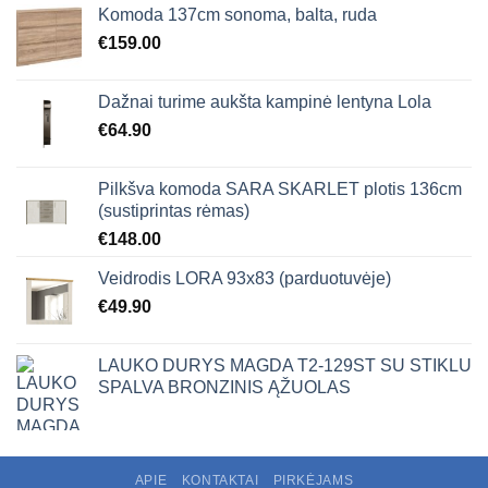
Komoda 137cm sonoma, balta, ruda
€
159.00
Dažnai turime aukšta kampinė lentyna Lola
€
64.90
Pilkšva komoda SARA SKARLET plotis 136cm
(sustiprintas rėmas)
€
148.00
Veidrodis LORA 93x83 (parduotuvėje)
€
49.90
LAUKO DURYS MAGDA T2-129ST SU STIKLU
SPALVA BRONZINIS ĄŽUOLAS
APIE
KONTAKTAI
PIRKĖJAMS