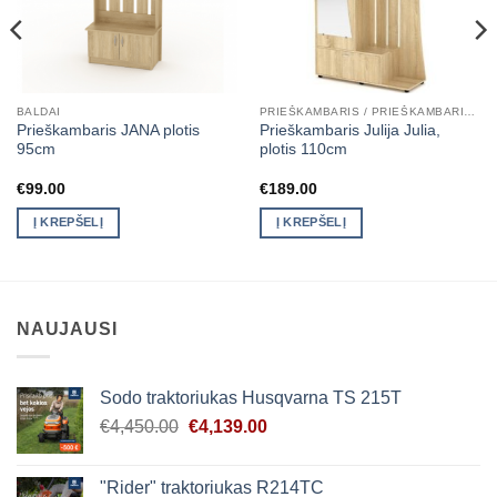
BALDAI
PRIEŠKAMBARIS / PRIEŠKAMBARIO KOMPLEKTAI
Prieškambaris JANA plotis
Prieškambaris Julija Julia,
95cm
plotis 110cm
€
99.00
€
189.00
Į KREPŠELĮ
Į KREPŠELĮ
NAUJAUSI
Sodo traktoriukas Husqvarna TS 215T
Original
Current
€
4,450.00
€
4,139.00
price
price
was:
is:
"Rider" traktoriukas R214TC
€4,450.00.
€4,139.00.