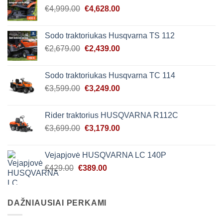
Original
Current
€
4,999.00
€
4,628.00
price
price
was:
is:
Sodo traktoriukas Husqvarna TS 112
€4,999.00.
€4,628.00.
Original
Current
€
2,679.00
€
2,439.00
price
price
was:
is:
Sodo traktoriukas Husqvarna TC 114
€2,679.00.
€2,439.00.
Original
Current
€
3,599.00
€
3,249.00
price
price
was:
is:
Rider traktorius HUSQVARNA R112C
€3,599.00.
€3,249.00.
Original
Current
€
3,699.00
€
3,179.00
price
price
was:
is:
Vejapjovė HUSQVARNA LC 140P
€3,699.00.
€3,179.00.
Original
Current
€
429.00
€
389.00
price
price
was:
is:
€429.00.
€389.00.
DAŽNIAUSIAI PERKAMI