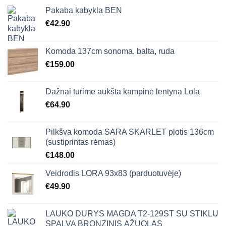
Pakaba kabykla BEN
€
42.90
Komoda 137cm sonoma, balta, ruda
€
159.00
Dažnai turime aukšta kampinė lentyna Lola
€
64.90
Pilkšva komoda SARA SKARLET plotis 136cm
(sustiprintas rėmas)
€
148.00
Veidrodis LORA 93x83 (parduotuvėje)
€
49.90
LAUKO DURYS MAGDA T2-129ST SU STIKLU
SPALVA BRONZINIS ĄŽUOLAS