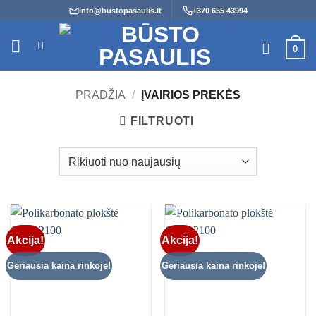
Skip
info@bustopasaulis.lt
+370 655 43994
to
content
0
PRADŽIA
/
ĮVAIRIOS PREKĖS
FILTRUOTI
Akcija!
Akcija!
Geriausia kaina rinkoje!
Geriausia kaina rinkoje!