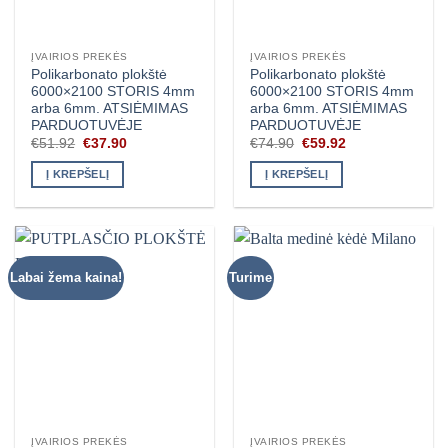
ĮVAIRIOS PREKĖS
ĮVAIRIOS PREKĖS
Polikarbonato plokštė
Polikarbonato plokštė
6000×2100 STORIS 4mm
6000×2100 STORIS 4mm
arba 6mm. ATSIĖMIMAS
arba 6mm. ATSIĖMIMAS
PARDUOTUVĖJE
PARDUOTUVĖJE
Original
Current
Original
Current
€
51.92
€
37.90
€
74.90
€
59.92
price
price
price
price
was:
is:
was:
is:
Į KREPŠELĮ
Į KREPŠELĮ
€51.92.
€37.90.
€74.90.
€59.92.
Labai žema kaina!
Turime
ĮVAIRIOS PREKĖS
ĮVAIRIOS PREKĖS