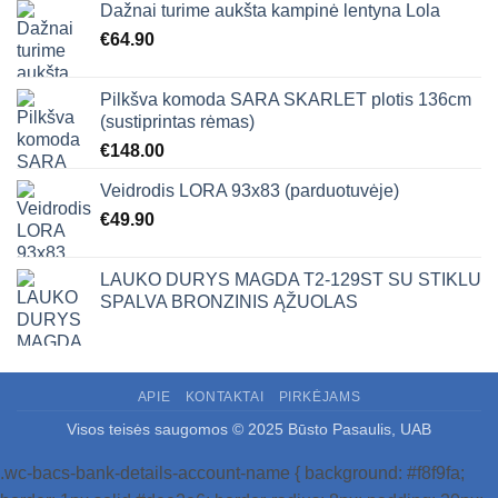
Dažnai turime aukšta kampinė lentyna Lola
€
64.90
Pilkšva komoda SARA SKARLET plotis 136cm
(sustiprintas rėmas)
€
148.00
Veidrodis LORA 93x83 (parduotuvėje)
€
49.90
LAUKO DURYS MAGDA T2-129ST SU STIKLU
SPALVA BRONZINIS ĄŽUOLAS
APIE
KONTAKTAI
PIRKĖJAMS
Visos teisės saugomos © 2025 Būsto Pasaulis, UAB
.wc-bacs-bank-details-account-name { background: #f8f9fa;