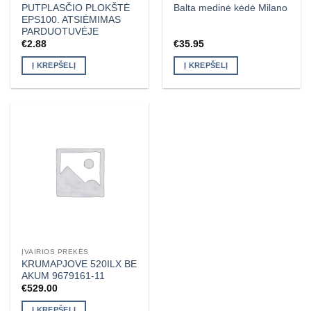
PUTPLASČIO PLOKŠTĖ
Balta medinė kėdė Milano
EPS100. ATSIĖMIMAS
PARDUOTUVĖJE
€
2.88
€
35.95
Į KREPŠELĮ
Į KREPŠELĮ
ĮVAIRIOS PREKĖS
KRUMAPJOVE 520ILX BE
AKUM 9679161-11
€
529.00
Į KREPŠELĮ