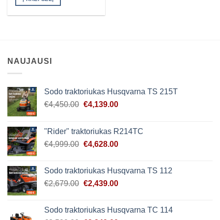
NAUJAUSI
Sodo traktoriukas Husqvarna TS 215T
Original
Current
€
4,450.00
€
4,139.00
price
price
was:
is:
"Rider" traktoriukas R214TC
€4,450.00.
€4,139.00.
Original
Current
€
4,999.00
€
4,628.00
price
price
was:
is:
Sodo traktoriukas Husqvarna TS 112
€4,999.00.
€4,628.00.
Original
Current
€
2,679.00
€
2,439.00
price
price
was:
is:
Sodo traktoriukas Husqvarna TC 114
€2,679.00.
€2,439.00.