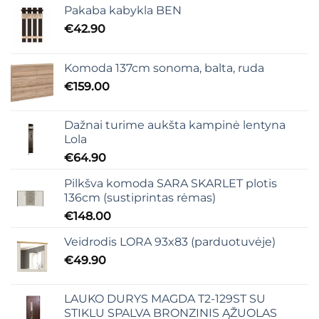
Pakaba kabykla BEN
€
42.90
Komoda 137cm sonoma, balta, ruda
€
159.00
Dažnai turime aukšta kampinė lentyna
Lola
€
64.90
Pilkšva komoda SARA SKARLET plotis
136cm (sustiprintas rėmas)
€
148.00
Veidrodis LORA 93x83 (parduotuvėje)
€
49.90
LAUKO DURYS MAGDA T2-129ST SU
STIKLU SPALVA BRONZINIS ĄŽUOLAS