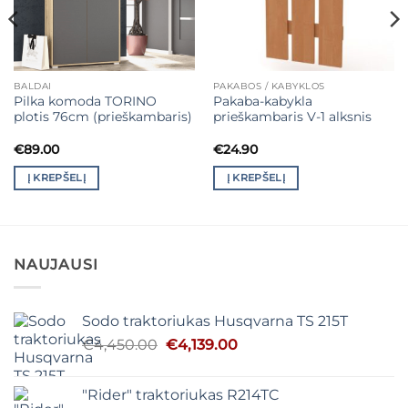
BALDAI
PAKABOS / KABYKLOS
Pilka komoda TORINO
Pakaba-kabykla
plotis 76cm (prieškambaris)
prieškambaris V-1 alksnis
€
89.00
€
24.90
Į KREPŠELĮ
Į KREPŠELĮ
NAUJAUSI
Sodo traktoriukas Husqvarna TS 215T
Original
Current
€
4,450.00
€
4,139.00
price
price
was:
is:
"Rider" traktoriukas R214TC
€4,450.00.
€4,139.00.