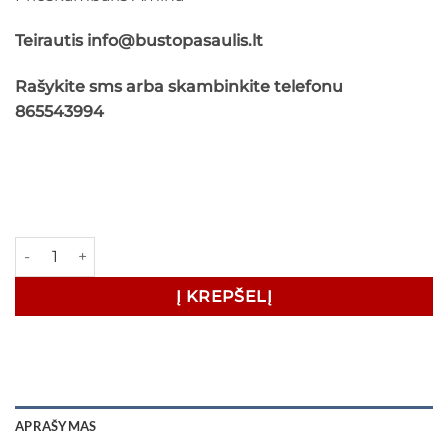
Teirautis info@bustopasaulis.lt
Rašykite sms arba skambinkite telefonu
865543994
produkto kiekis: Prieškambaris Amina plotis 100cm
Į KREPŠELĮ
APRAŠYMAS