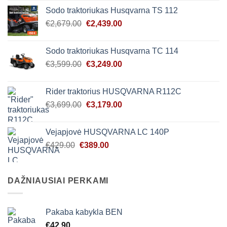
was:
is:
Sodo traktoriukas Husqvarna TS 112
€4,999.00.
€4,628.00.
Original
Current
€
2,679.00
€
2,439.00
price
price
was:
is:
Sodo traktoriukas Husqvarna TC 114
€2,679.00.
€2,439.00.
Original
Current
€
3,599.00
€
3,249.00
price
price
was:
is:
Rider traktorius HUSQVARNA R112C
€3,599.00.
€3,249.00.
Original
Current
€
3,699.00
€
3,179.00
price
price
was:
is:
Vejapjovė HUSQVARNA LC 140P
€3,699.00.
€3,179.00.
Original
Current
€
429.00
€
389.00
price
price
was:
is:
€429.00.
€389.00.
DAŽNIAUSIAI PERKAMI
Pakaba kabykla BEN
€
42.90