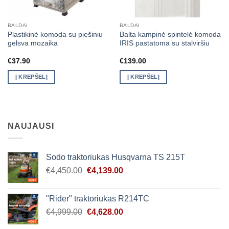
BALDAI
BALDAI
Plastikinė komoda su piešiniu
Balta kampinė spintelė komoda
gelsva mozaika
IRIS pastatoma su stalviršiu
€
37.90
€
139.00
Į KREPŠELĮ
Į KREPŠELĮ
NAUJAUSI
Sodo traktoriukas Husqvarna TS 215T
Original
Current
€
4,450.00
€
4,139.00
price
price
was:
is:
"Rider" traktoriukas R214TC
€4,450.00.
€4,139.00.
Original
Current
€
4,999.00
€
4,628.00
price
price