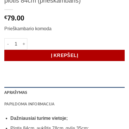
plotis 84cm (prieškambaris)
79.00
€
Prieškambario komoda
produkto kiekis: Siaura prieškambario komoda TORINO plotis 8
Į KREPŠELĮ
APRAŠYMAS
PAPILDOMA INFORMACIJA
Dažniausiai turime vietoje;
Plotis 84cm, aukštis 78cm, gylis 35cm;