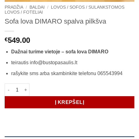
PRADŽIA
/
BALDAI
/
LOVOS / SOFOS / SULANKSTOMOS
LOVOS / FOTELIAI
Sofa lova DIMARO spalva pilkšva
549.00
€
Dažnai turime vietoje – sofa lova DIMARO
teirautis info@bustopasaulis.lt
rašykite sms arba skambinkite telefonu 065543994
produkto kiekis: Sofa lova DIMARO spalva pilkšva
Į KREPŠELĮ