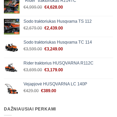
"Rider" traktoriukas R214TC
€4,450.00.
€4,139.00.
Original
Current
€
4,999.00
€
4,628.00
price
price
was:
is:
Sodo traktoriukas Husqvarna TS 112
€4,999.00.
€4,628.00.
Original
Current
€
2,679.00
€
2,439.00
price
price
was:
is:
Sodo traktoriukas Husqvarna TC 114
€2,679.00.
€2,439.00.
Original
Current
€
3,599.00
€
3,249.00
price
price
was:
is:
Rider traktorius HUSQVARNA R112C
€3,599.00.
€3,249.00.
Original
Current
€
3,699.00
€
3,179.00
price
price
was:
is:
Vejapjovė HUSQVARNA LC 140P
€3,699.00.
€3,179.00.
Original
Current
€
429.00
€
389.00
price
price
was:
is:
€429.00.
€389.00.
DAŽNIAUSIAI PERKAMI