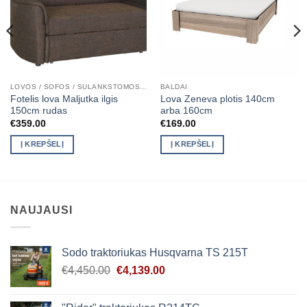
LOVOS / SOFOS / SULANKSTOMOS LOVOS / FOTELIAI
BALDAI
Fotelis lova Maljutka ilgis
Lova Zeneva plotis 140cm
150cm rudas
arba 160cm
€
359.00
€
169.00
Į KREPŠELĮ
Į KREPŠELĮ
NAUJAUSI
Sodo traktoriukas Husqvarna TS 215T
Original
Current
€
4,450.00
€
4,139.00
price
price
was:
is: