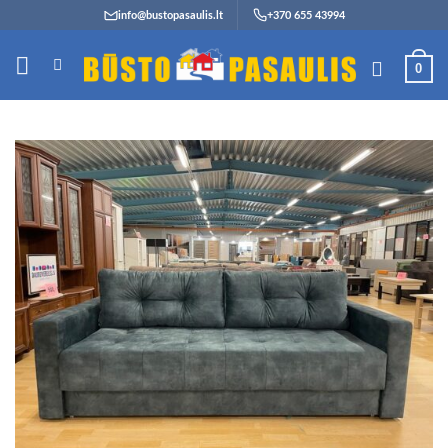
Skip
info@bustopasaulis.lt
+370 655 43994
to
content
0