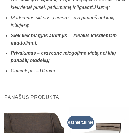
kiekvienai pusei, patikimumą ir ilgaamžiškumą;
Modernaus stiliaus „Dimaro“ sofa papuoš bet kokį
interjerą;
Šiek tiek margas audinys – idealus kasdieniam
naudojimui;
Privalumas – erdvesnė miegojimo vietą nei kitų
panašių modelių;
Gamintojas – Ukraina
PANAŠŪS PRODUKTAI
dažnai turime