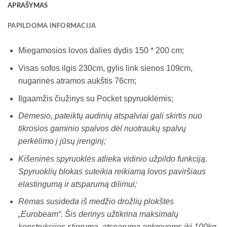
APRAŠYMAS
PAPILDOMA INFORMACIJA
Miegamosios lovos dalies dydis 150 * 200 cm;
Visas sofos ilgis 230cm, gylis link sienos 109cm,
nugarinės atramos aukštis 76cm;
Ilgaamžis čiužinys su Pocket spyruoklėmis;
Dėmesio, pateiktų audinių atspalviai gali skirtis nuo
tikrosios gaminio spalvos dėl nuotraukų spalvų
perkėlimo į jūsų įrenginį;
Kišeninės spyruoklės atlieka vidinio užpildo funkciją.
Spyruoklių blokas suteikia reikiamą lovos paviršiaus
elastingumą ir atsparumą dilimui;
Rėmas susideda iš medžio drožlių plokštės
„Eurobeam“. Šis derinys užtikrina maksimalų
konstrukcijos stiprumą, atsparumą apkrovoms iki 100kg