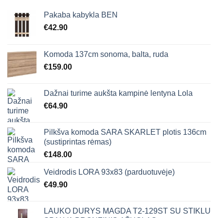
Pakaba kabykla BEN
€
42.90
Komoda 137cm sonoma, balta, ruda
€
159.00
Dažnai turime aukšta kampinė lentyna Lola
€
64.90
Pilkšva komoda SARA SKARLET plotis 136cm
(sustiprintas rėmas)
€
148.00
Veidrodis LORA 93x83 (parduotuvėje)
€
49.90
LAUKO DURYS MAGDA T2-129ST SU STIKLU