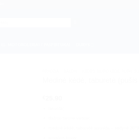
94
EL. MOTOROLERIAI / PASPIRTUKAI
DURYS
PRADŽIA
/
BALDAI
/
KĖDĖS, BIURO KĖDĖ, PUFAI, S
Medinė kėdė, taburetė (pušis
25.90
€
lakuota;
dažnai turime vietoje;
medinė kėdė, taburetė surinkta – sėdynė 30*
apvalios kojos;