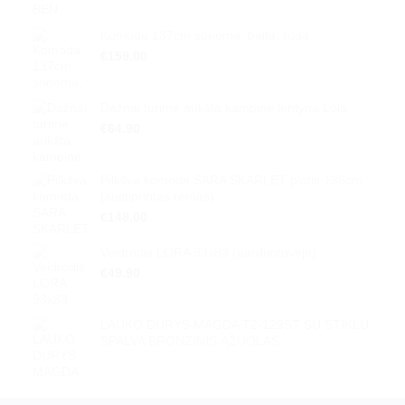
Komoda 137cm sonoma, balta, ruda
€
159.00
Dažnai turime aukšta kampinė lentyna Lola
€
64.90
Pilkšva komoda SARA SKARLET plotis 136cm
(sustiprintas rėmas)
€
148.00
Veidrodis LORA 93x83 (parduotuvėje)
€
49.90
LAUKO DURYS MAGDA T2-129ST SU STIKLU
SPALVA BRONZINIS ĄŽUOLAS