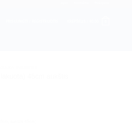
Apie
Kontaktai
Pirkėjams
0
PRISIJUNGTI / REGISTRUOTIS
KREPŠELIS /
€
0.00
UOLIUKAI, TABURETĖS
 lakuota) 45cm aukštis
30cm, aukštis 45cm;