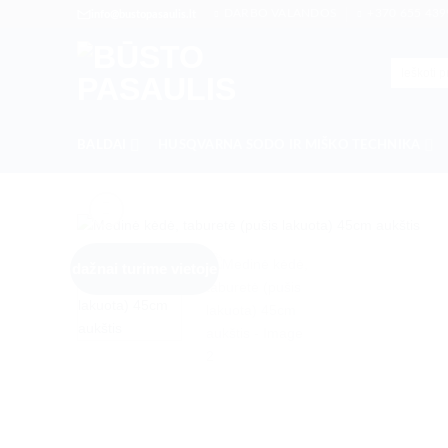
Skip
DARBO VALANDOS
+370 655 439
info@bustopasaulis.lt
to
content
Ieškoti:
BALDAI
HUSQVARNA SODO IR MIŠKO TECHNIKA
dažnai turime vietoje