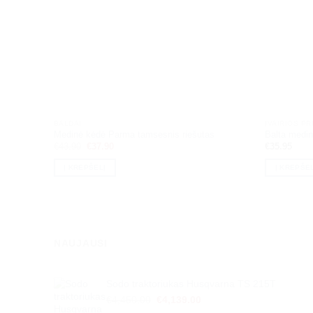
BALDAI
ĮVAIRIOS P
Medinė kėdė Parma tamsesnis riešutas
Balta medi
Original
Current
€
43.90
€
37.90
€
35.95
price
price
was:
is:
Į KREPŠELĮ
Į KREPŠEL
€43.90.
€37.90.
NAUJAUSI
Sodo traktoriukas Husqvarna TS 215T
Original
Current
€
4,450.00
€
4,139.00
price
price