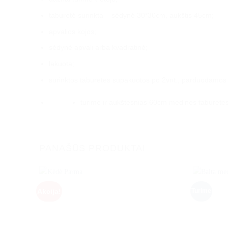
taburetė surinkta – sėdynė 30*30cm, aukštis 45cm;
apvalios kojos;
sėdynė apvali arba kvadratinė;
lakuota;
surinktos taburetės supakuotos po 2vnt., parduodamos 
turime ir aukštesnias 60cm medines taburetes ka
PANAŠŪS PRODUKTAI
Akcija!
Turime