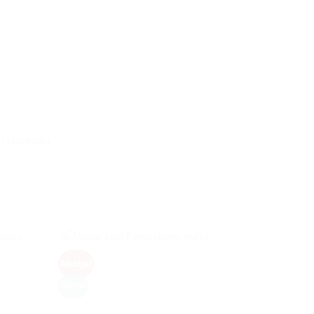
 taip toliau.
Akcija!
Turime