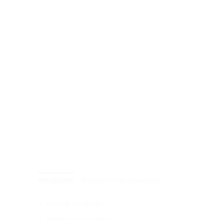
APRAŠYMAS
PAPILDOMA INFORMACIJA
lakuota du kartus;
dažnai turime vietoje;