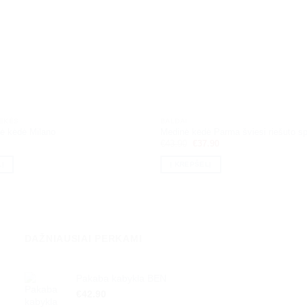
REKĖS
BALDAI
nė kėdė Milano
Medinė kėdė Parma šviesi riešuto s
Original
Current
€
43.90
€
37.90
price
price
was:
is:
Į
Į KREPŠELĮ
€43.90.
€37.90.
DAŽNIAUSIAI PERKAMI
Pakaba kabykla BEN
€
42.90