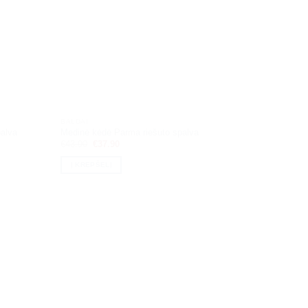
BALDAI
BALDAI
palva
Medinė kėdė Parma riešuto spalva
Taburetė 
Original
Current
€
43.90
€
37.90
€
16.90
price
price
was:
is:
Į KREPŠELĮ
Į KREPŠ
€43.90.
€37.90.