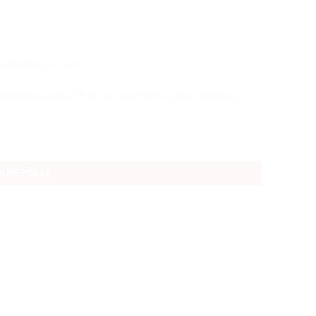
duodamos po 2 vnt.
taburetes kaina 28.90 eur, siunčiame į kitus miestus po 2
uota) 45cm aukštis
 KREPŠELĮ