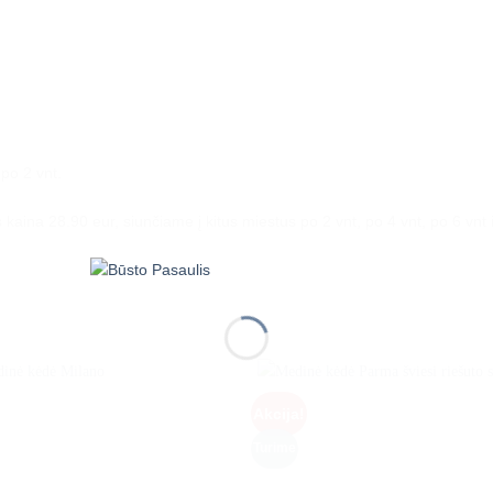
po 2 vnt.
ina 28.90 eur, siunčiame į kitus miestus po 2 vnt, po 4 vnt, po 6 vnt ir
Akcija!
Turime