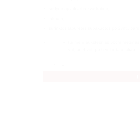
sėdynė apvali arba kvadratinė;
lakuota;
surinktos taburetės supakuotos po 2vnt., par
turime ir aukštesnias 60cm medines 
vnt, po 4 vnt, po 6 vnt ir taip toliau.
produkto kiekis: Medinė kėdė, taburetė (pušis lak
Į