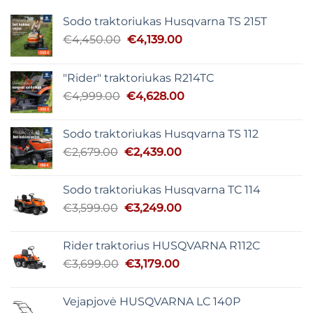
Sodo traktoriukas Husqvarna TS 215T
Original
Current
€
4,450.00
€
4,139.00
price
price
was:
is:
"Rider" traktoriukas R214TC
€4,450.00.
€4,139.00.
Original
Current
€
4,999.00
€
4,628.00
price
price
was:
is:
Sodo traktoriukas Husqvarna TS 112
€4,999.00.
€4,628.00.
Original
Current
€
2,679.00
€
2,439.00
price
price
was:
is:
Sodo traktoriukas Husqvarna TC 114
€2,679.00.
€2,439.00.
Original
Current
€
3,599.00
€
3,249.00
price
price
was:
is:
Rider traktorius HUSQVARNA R112C
€3,599.00.
€3,249.00.
Original
Current
€
3,699.00
€
3,179.00
price
price
was:
is:
Vejapjovė HUSQVARNA LC 140P
€3,699.00.
€3,179.00.