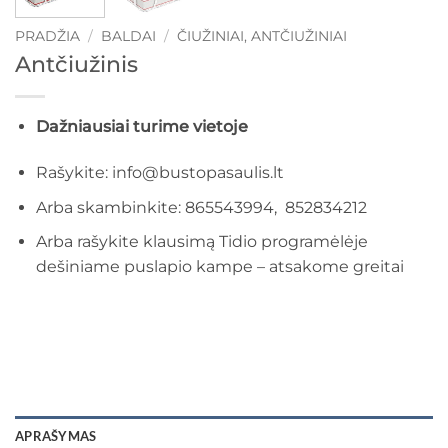
PRADŽIA
/
BALDAI
/
ČIUŽINIAI, ANTČIUŽINIAI
Antčiužinis
Dažniausiai turime vietoje
Rašykite: info@bustopasaulis.lt
Arba skambinkite: 865543994, 852834212
Arba rašykite klausimą Tidio programėlėje
dešiniame puslapio kampe – atsakome greitai
APRAŠYMAS