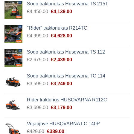
Sodo traktoriukas Husqvarna TS 215T
Original
Current
€
4,450.00
€
4,139.00
price
price
was:
is:
"Rider" traktoriukas R214TC
€4,450.00.
€4,139.00.
Original
Current
€
4,999.00
€
4,628.00
price
price
was:
is:
Sodo traktoriukas Husqvarna TS 112
€4,999.00.
€4,628.00.
Original
Current
€
2,679.00
€
2,439.00
price
price
was:
is:
Sodo traktoriukas Husqvarna TC 114
€2,679.00.
€2,439.00.
Original
Current
€
3,599.00
€
3,249.00
price
price
was:
is:
Rider traktorius HUSQVARNA R112C
€3,599.00.
€3,249.00.
Original
Current
€
3,699.00
€
3,179.00
price
price
was:
is:
Vejapjovė HUSQVARNA LC 140P
€3,699.00.
€3,179.00.
Original
Current
€
429.00
€
389.00