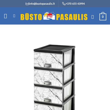
Skip
info@bustopasaulis.lt
+370 655 43994
to
content
0