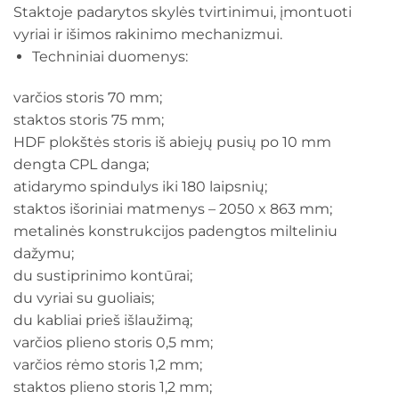
Staktoje padarytos skylės tvirtinimui, įmontuoti
vyriai ir išimos rakinimo mechanizmui.
Techniniai duomenys:
varčios storis 70 mm;
staktos storis 75 mm;
HDF plokštės storis iš abiejų pusių po 10 mm
dengta CPL danga;
atidarymo spindulys iki 180 laipsnių;
staktos išoriniai matmenys – 2050 x 863 mm;
metalinės konstrukcijos padengtos milteliniu
dažymu;
du sustiprinimo kontūrai;
du vyriai su guoliais;
du kabliai prieš išlaužimą;
varčios plieno storis 0,5 mm;
varčios rėmo storis 1,2 mm;
staktos plieno storis 1,2 mm;