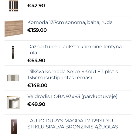
€
42.90
Komoda 137cm sonoma, balta, ruda
€
159.00
Dažnai turime aukšta kampinė lentyna
Lola
€
64.90
Pilkšva komoda SARA SKARLET plotis
136cm (sustiprintas rėmas)
€
148.00
Veidrodis LORA 93x83 (parduotuvėje)
€
49.90
LAUKO DURYS MAGDA T2-129ST SU
STIKLU SPALVA BRONZINIS ĄŽUOLAS