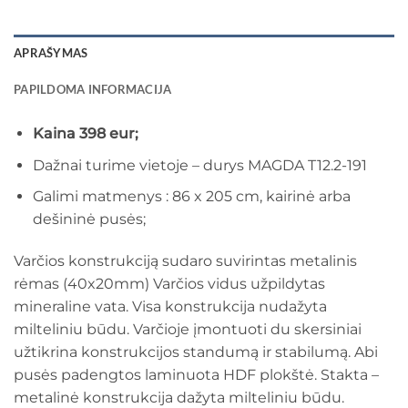
APRAŠYMAS
PAPILDOMA INFORMACIJA
Kaina 398 eur;
Dažnai turime vietoje – durys MAGDA T12.2-191
Galimi matmenys : 86 x 205 cm, kairinė arba
dešininė pusės;
Varčios konstrukciją sudaro suvirintas metalinis
rėmas (40x20mm) Varčios vidus užpildytas
mineraline vata. Visa konstrukcija nudažyta
milteliniu būdu. Varčioje įmontuoti du skersiniai
užtikrina konstrukcijos standumą ir stabilumą. Abi
pusės padengtos laminuota HDF plokštė. Stakta –
metalinė konstrukcija dažyta milteliniu būdu.