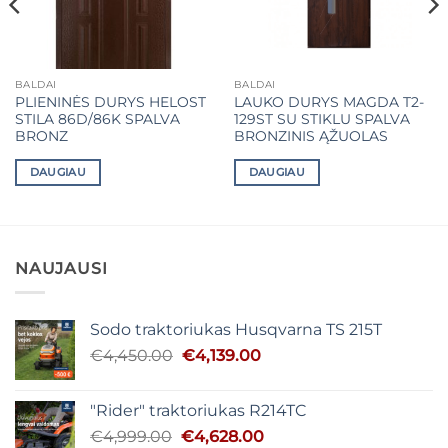
BALDAI
BALDAI
PLIENINĖS DURYS HELOST
LAUKO DURYS MAGDA T2-
STILA 86D/86K SPALVA
129ST SU STIKLU SPALVA
BRONZ
BRONZINIS ĄŽUOLAS
DAUGIAU
DAUGIAU
NAUJAUSI
Sodo traktoriukas Husqvarna TS 215T
Original
Current
€
4,450.00
€
4,139.00
price
price
was:
is:
"Rider" traktoriukas R214TC
€4,450.00.
€4,139.00.
Original
Current
€
4,999.00
€
4,628.00