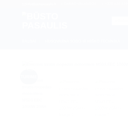
Skip
DARBO VALANDOS
+370 655 439
info@bustopasaulis.lt
to
content
Ieškoti:
BALDAI
HUSQVARNA SODO IR MIŠKO TECHNIKA
TURIME