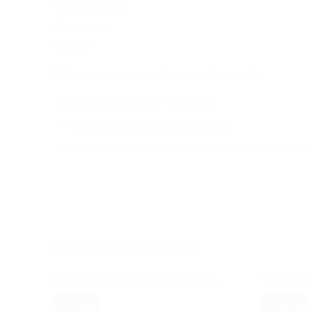
Maksimali apkrova:
IP standartas:
Garantija:
Dažnai turime
vietoje
(Elektrėnai, Sodų g. 2)
Skambinkite telefonu: 052839895
Arba rašykite: infod@bustopasaulis.lt
Dirbame antradienį – penktadienį 8.30 -18.00 ir šeštadi
PANAŠŪS PRODUKTAI
UŽSAKOMA
UŽSAKOMA