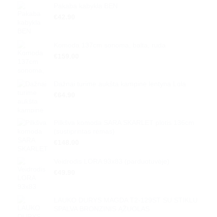
Pakaba kabykla BEN
€
42.90
Komoda 137cm sonoma, balta, ruda
€
159.00
Dažnai turime aukšta kampinė lentyna Lola
€
64.90
Pilkšva komoda SARA SKARLET plotis 136cm
(sustiprintas rėmas)
€
148.00
Veidrodis LORA 93x83 (parduotuvėje)
€
49.90
LAUKO DURYS MAGDA T2-129ST SU STIKLU
SPALVA BRONZINIS ĄŽUOLAS