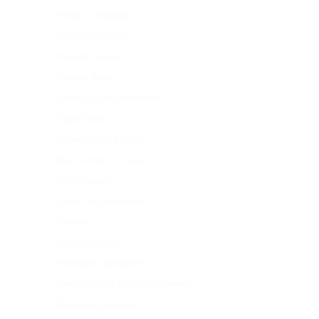
Priekiniai stabdžiai:
Galiniai stabdžiai:
Pavaros į priekį:
Pavaros atgal:
Galinio vaizdo veidrodėliai:
Signalizacija
Signalizacijos pultelis:
Ilgos trumpos šviesos:
LCD ekranas:
Galinio vaizdo kamera:
Posūkiai:
Įkrovimo trukmė:
Rakinama daiktadėžė:
Daiktadėžių skaičius (rakinamos)
Pakeliami porankiai: