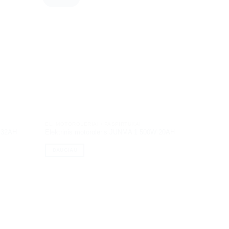
EL. MOTOROLERIAI / PASPIRTUKAI
EL. MOTOR
Elektrin
W 32AH
Elektrinis motoroleris JUNMA 1 500W 20AH
ROAD 1K
DAUGIAU
DAUGIA