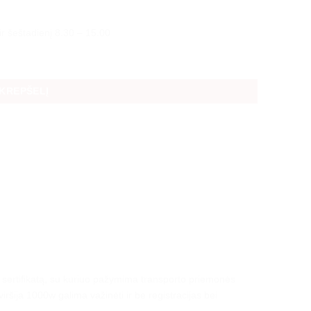
ir šeštadienį 8.30 – 15.00
oroleris MS03.EEC 1000W 20AH
 KREPŠELĮ
C sertifikatą, su kuriuo pažymima transporto priemonės
iršija 1000w galima važinėti ir be registracijas bei