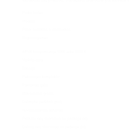
vairuotojo pažymėjimo. Transporto priemonė yra surinkta ir 
Prekė kodas:
Modelis:
Pilnai surinktas ir ištestuotas:
Registruojamas
APVA kompensacija 500€ arba 1000 €
Variklio galia:
Baterija:
Pakrovėjas komplekte:
Pakrovėjo galia:
Maksimalus greitis:
Galimybė padidinti greitį
Nuvažiuojamas astumas:
Priekinų ratų skersmuo su padanga (in)
Galinių ratų skersmuo su padanga (in)