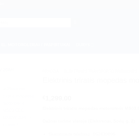
94
EL. MOTOROLERIAI / PASPIRTUKAI
DURYS
PRADŽIA
/
ELEKTRINĖS TRANSPORTO PRIEMONĖS
Elektrinis triratis mopedas
1,299.00
€
Elektrinis triratis mopedas motoroleris MS0
Dažnai turime
vietoje
(Elektrėnai, Sodų g. 2)
Skambinkite telefonu: 052839895