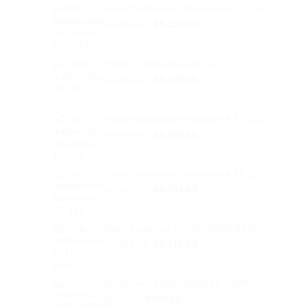
Sodo traktoriukas Husqvarna TS 215T
Original
Current
€
4,450.00
€
4,139.00
price
price
was:
is:
€4,450.00.
€4,139.00.
"Rider" traktoriukas R214TC
Original
Current
€
4,999.00
€
4,628.00
price
price
was:
is:
€4,999.00.
€4,628.00.
Sodo traktoriukas Husqvarna TS 112
Original
Current
€
2,679.00
€
2,439.00
price
price
was:
is:
€2,679.00.
€2,439.00.
Sodo traktoriukas Husqvarna TC 114
Original
Current
€
3,599.00
€
3,249.00
price
price
was:
is:
€3,599.00.
€3,249.00.
Rider traktorius HUSQVARNA R112C
Original
Current
€
3,699.00
€
3,179.00
price
price
was:
is:
€3,699.00.
€3,179.00.
Vejapjovė HUSQVARNA LC 140P
Original
Current
€
429.00
€
389.00