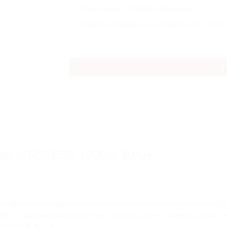
Arba rašykite: infod@bustopasaulis.lt
Dirbame antradienį – penktadienį 8.30 -18.00 
produkto kiekis: Elektrinis triratis mopedas mot
Į
roleris MS03.EEC 1000W 20AH
riai Europos sąjungos atsakingos institucijos po testavimų suteikia EE
aip L klasės transporto priemonę ir dalyvauti eisme, kadangi variklis nev