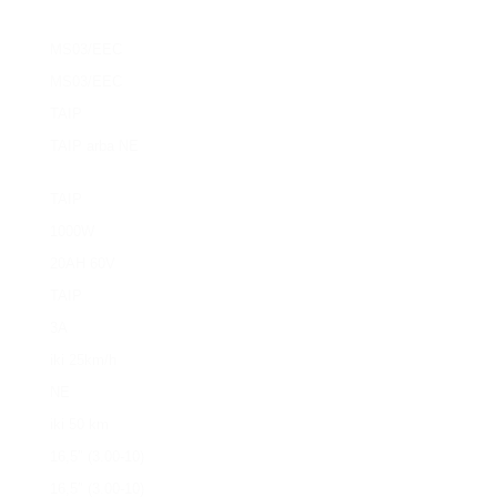
MS03/EEC
MS03/EEC
TAIP
TAIP arba NE
TAIP
1000W
20AH 60V
TAIP
3A
iki 25km/h
NE
iki 50 km
16,5″ (3.00-10)
16,5″ (3.00-10)