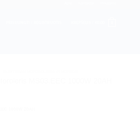
Apie
Kontaktai
Pirkėjams
0
PRISIJUNGTI / REGISTRUOTIS
KREPŠELIS /
€
0.00
/
ELEKTRINIAI MOTOROLERIAI IR MOPEDAI
 motoroleris MS03.EEC 1000W 20AH
3.EEC 1000W 20AH