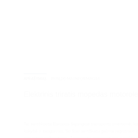
APRAŠYMAS
PAPILDOMA INFORMACIJA
Elektrinis triratis mopedas moto
Tai sertifikuota Europos Sąjungoje transporto priemonė, ku
kokybė ir saugumas. Su šiuo sertifikatu galima registruoti k