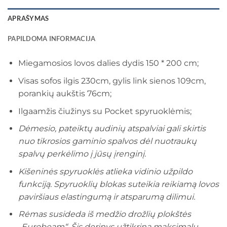
APRAŠYMAS
PAPILDOMA INFORMACIJA
Miegamosios lovos dalies dydis 150 * 200 cm;
Visas sofos ilgis 230cm, gylis link sienos 109cm,
porankių aukštis 76cm;
Ilgaamžis čiužinys su Pocket spyruoklėmis;
Dėmesio, pateiktų audinių atspalviai gali skirtis
nuo tikrosios gaminio spalvos dėl nuotraukų
spalvų perkėlimo į jūsų įrenginį.
Kišeninės spyruoklės atlieka vidinio užpildo
funkciją. Spyruoklių blokas suteikia reikiamą lovos
paviršiaus elastingumą ir atsparumą dilimui.
Rėmas susideda iš medžio drožlių plokštės
„Eurobeam“. Šis derinys užtikrina maksimalų