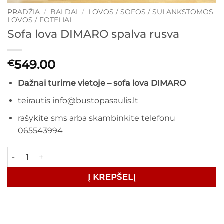
PRADŽIA
/
BALDAI
/
LOVOS / SOFOS / SULANKSTOMOS
LOVOS / FOTELIAI
Sofa lova DIMARO spalva rusva
549.00
€
Dažnai turime vietoje – sofa lova DIMARO
teirautis info@bustopasaulis.lt
rašykite sms arba skambinkite telefonu
065543994
produkto kiekis: Sofa lova DIMARO spalva rusva
Į KREPŠELĮ