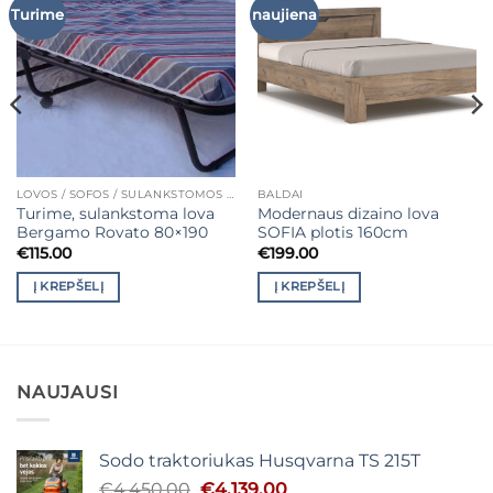
Turime
naujiena
LOVOS / SOFOS / SULANKSTOMOS LOVOS / FOTELIAI
BALDAI
Turime, sulankstoma lova
Modernaus dizaino lova
Bergamo Rovato 80×190
SOFIA plotis 160cm
€
115.00
€
199.00
Į KREPŠELĮ
Į KREPŠELĮ
NAUJAUSI
Sodo traktoriukas Husqvarna TS 215T
Original
Current
€
4,450.00
€
4,139.00