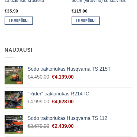
su užlenktu krašteliu
80cm (virtuvinė) su stalviršiu
€
35.90
€
115.00
Į KREPŠELĮ
Į KREPŠELĮ
NAUJAUSI
Sodo traktoriukas Husqvarna TS 215T
Original
Current
€
4,450.00
€
4,139.00
price
price
was:
is:
"Rider" traktoriukas R214TC
€4,450.00.
€4,139.00.
Original
Current
€
4,999.00
€
4,628.00
price
price
was:
is:
Sodo traktoriukas Husqvarna TS 112
€4,999.00.
€4,628.00.
Original
Current
€
2,679.00
€
2,439.00
price
price