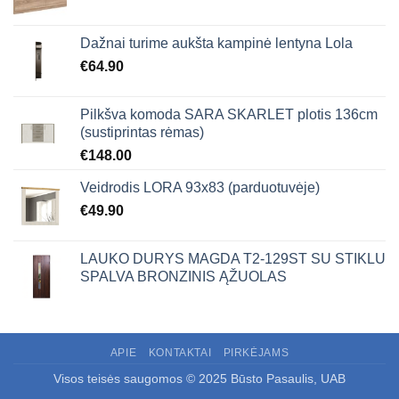
Dažnai turime aukšta kampinė lentyna Lola
€
64.90
Pilkšva komoda SARA SKARLET plotis 136cm
(sustiprintas rėmas)
€
148.00
Veidrodis LORA 93x83 (parduotuvėje)
€
49.90
LAUKO DURYS MAGDA T2-129ST SU STIKLU
SPALVA BRONZINIS ĄŽUOLAS
APIE
KONTAKTAI
PIRKĖJAMS
Visos teisės saugomos © 2025 Būsto Pasaulis, UAB