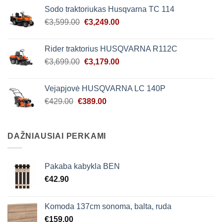
was:
is:
Sodo traktoriukas Husqvarna TC 114
€2,679.00.
€2,439.00.
Original
Current
€
3,599.00
€
3,249.00
price
price
was:
is:
Rider traktorius HUSQVARNA R112C
€3,599.00.
€3,249.00.
Original
Current
€
3,699.00
€
3,179.00
price
price
was:
is:
Vejapjovė HUSQVARNA LC 140P
€3,699.00.
€3,179.00.
Original
Current
€
429.00
€
389.00
price
price
was:
is:
€429.00.
€389.00.
DAŽNIAUSIAI PERKAMI
Pakaba kabykla BEN
€
42.90
Komoda 137cm sonoma, balta, ruda
€
159.00