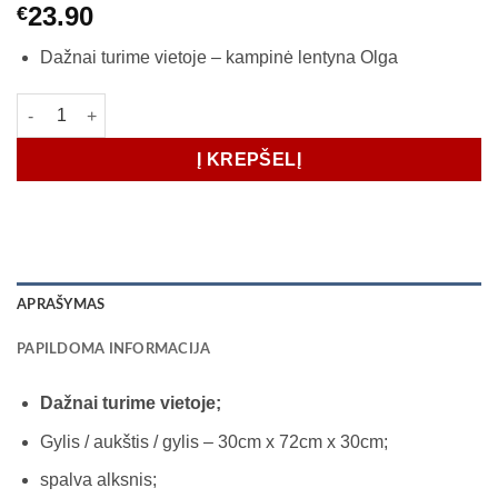
23.90
€
Dažnai turime vietoje – kampinė lentyna Olga
produkto kiekis: Kampinė lentyna Olga 30x30
Į KREPŠELĮ
APRAŠYMAS
PAPILDOMA INFORMACIJA
Dažnai turime vietoje;
Gylis / aukštis / gylis – 30cm x 72cm x 30cm;
spalva alksnis;