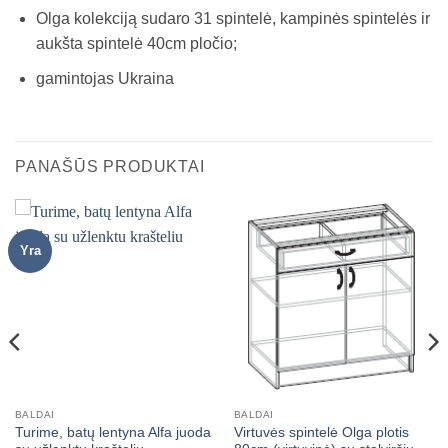
Olga kolekciją sudaro 31 spintelė, kampinės spintelės ir
aukšta spintelė 40cm pločio;
gamintojas Ukraina
PANAŠŪS PRODUKTAI
Yra
BALDAI
BALDAI
Turime, batų lentyna Alfa juoda
Virtuvės spintelė Olga plotis