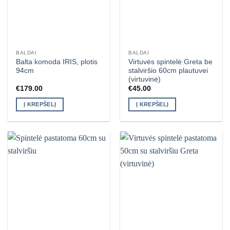
BALDAI
BALDAI
Balta komoda IRIS, plotis
Virtuvės spintelė Greta be
94cm
stalviršio 60cm plautuvei
(virtuvinė)
€
179.00
€
45.00
Į KREPŠELĮ
Į KREPŠELĮ