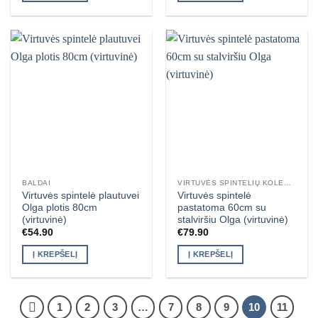
BALDAI
VIRTUVĖS SPINTELIŲ KOLEKCIJA OLGA
Virtuvės spintelė plautuvei
Virtuvės spintelė
Olga plotis 80cm
pastatoma 60cm su
(virtuvinė)
stalviršiu Olga (virtuvinė)
€
54.90
€
79.90
Į KREPŠELĮ
Į KREPŠELĮ
1
2
3
…
7
8
9
10
11