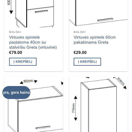
BALDAI
BALDAI
Virtuvės spintelė
Virtuvės spintelė 60cm
pastatoma 40cm su
pakabinama Greta
stalviršiu Greta (virtuvinė)
€
79.00
€
29.00
Į KREPŠELĮ
Į KREPŠELĮ
yra, gera kaina