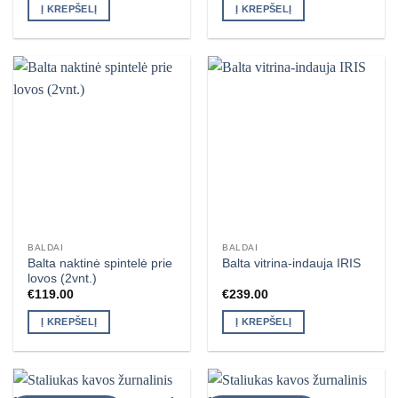
was:
is:
Į KREPŠELĮ
Į KREPŠELĮ
€169.00.
€159.00.
BALDAI
BALDAI
Balta naktinė spintelė prie
Balta vitrina-indauja IRIS
lovos (2vnt.)
€
119.00
€
239.00
Į KREPŠELĮ
Į KREPŠELĮ