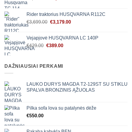
price
price
was:
is:
Rider traktorius HUSQVARNA R112C
€3,599.00.
€3,249.00.
Original
Current
€
3,699.00
€
3,179.00
price
price
was:
is:
Vejapjovė HUSQVARNA LC 140P
€3,699.00.
€3,179.00.
Original
Current
€
429.00
€
389.00
price
price
was:
is:
€429.00.
€389.00.
DAŽNIAUSIAI PERKAMI
LAUKO DURYS MAGDA T2-129ST SU STIKLU
SPALVA BRONZINIS ĄŽUOLAS
Pilka sofa lova su patalynės dėže
€
550.00
Pakaba kabykla BEN