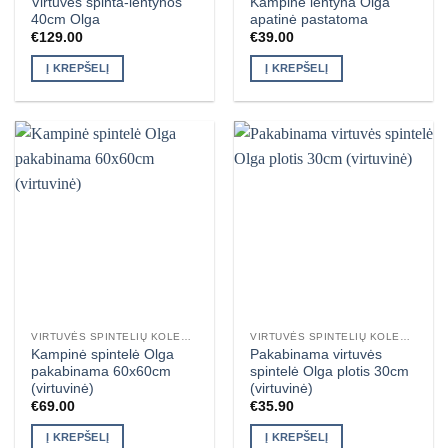
Virtuvės spinta-lentynos
Kampinė lentyna Olga
40cm Olga
apatinė pastatoma
€
129.00
€
39.00
Į KREPŠELĮ
Į KREPŠELĮ
VIRTUVĖS SPINTELIŲ KOLEKCIJA OLGA
VIRTUVĖS SPINTELIŲ KOLEKCIJA OLGA
Kampinė spintelė Olga
Pakabinama virtuvės
pakabinama 60x60cm
spintelė Olga plotis 30cm
(virtuvinė)
(virtuvinė)
€
69.00
€
35.90
Į KREPŠELĮ
Į KREPŠELĮ