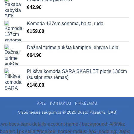
€
42.90
Komoda 137cm sonoma, balta, ruda
€
159.00
Dažnai turime aukšta kampinė lentyna Lola
€
64.90
Pilkšva komoda SARA SKARLET plotis 136cm
(sustiprintas rėmas)
€
148.00
APIE
KONTAKTAI
PIRKĖJAMS
Visos teisės saugomos © 2025 Būsto Pasaulis, UAB
.wc-bacs-bank-details-account-name { background: #f8f9fa;
border: 1px solid #dee2e6; border-radius: 8px; padding: 20px;