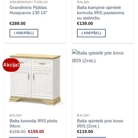
GRANDININIAI PJŪKLAI
BALDAI
Grandininis Pjūklas
Balta kampinė spintelė
Husqvarna 130 14″
komoda IRIS pastatoma
su stalviršiu
€
289.00
€
139.00
Į KREPŠELĮ
Į KREPŠELĮ
Akcija!
BALDAI
BALDAI
Balta komoda IRIS plotis
Balta spintelė prie lovos
94cm
IRIS (2vnt.)
Original
Current
€
169.00
€
159.00
€
119.00
price
price