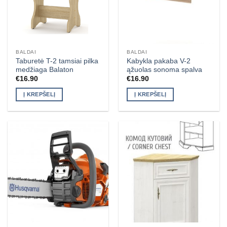
BALDAI
BALDAI
Taburetė T-2 tamsiai pilka
Kabykla pakaba V-2
medžiaga Balaton
ąžuolas sonoma spalva
€
16.90
€
16.90
Į KREPŠELĮ
Į KREPŠELĮ