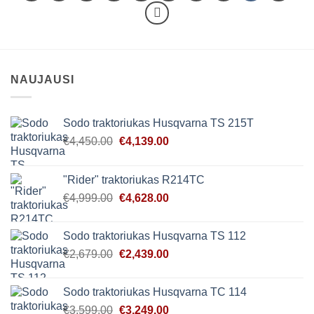
NAUJAUSI
Sodo traktoriukas Husqvarna TS 215T
Original
Current
€
4,450.00
€
4,139.00
price
price
was:
is:
"Rider" traktoriukas R214TC
€4,450.00.
€4,139.00.
Original
Current
€
4,999.00
€
4,628.00
price
price
was:
is:
Sodo traktoriukas Husqvarna TS 112
€4,999.00.
€4,628.00.
Original
Current
€
2,679.00
€
2,439.00
price
price
was:
is:
Sodo traktoriukas Husqvarna TC 114
€2,679.00.
€2,439.00.
Original
Current
€
3,599.00
€
3,249.00