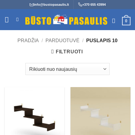
Skip
info@bustopasaulis.lt
+370 655 43994
to
content
0
PRADŽIA
/
PARDUOTUVĖ
/
PUSLAPIS 10
FILTRUOTI