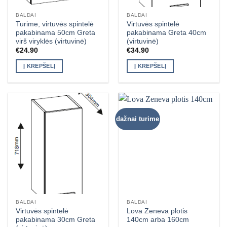
BALDAI
BALDAI
Turime, virtuvės spintelė
Virtuvės spintelė
pakabinama 50cm Greta
pakabinama Greta 40cm
virš viryklės (virtuvinė)
(virtuvinė)
€
24.90
€
34.90
Į KREPŠELĮ
Į KREPŠELĮ
dažnai turime
BALDAI
BALDAI
Virtuvės spintelė
Lova Zeneva plotis
pakabinama 30cm Greta
140cm arba 160cm