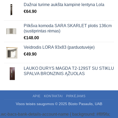
Dažnai turime aukšta kampinė lentyna Lola
€
64.90
Pilkšva komoda SARA SKARLET plotis 136cm
(sustiprintas rėmas)
€
148.00
Veidrodis LORA 93x83 (parduotuvėje)
€
49.90
LAUKO DURYS MAGDA T2-129ST SU STIKLU
SPALVA BRONZINIS ĄŽUOLAS
APIE
KONTAKTAI
PIRKĖJAMS
Visos teisės saugomos © 2025 Būsto Pasaulis, UAB
.wc-bacs-bank-details-account-name { background: #f8f9fa;