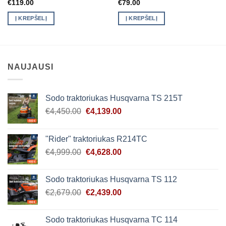
€
119.00
€
79.00
Į KREPŠELĮ
Į KREPŠELĮ
NAUJAUSI
Sodo traktoriukas Husqvarna TS 215T
Original
Current
€
4,450.00
€
4,139.00
price
price
was:
is:
"Rider" traktoriukas R214TC
€4,450.00.
€4,139.00.
Original
Current
€
4,999.00
€
4,628.00
price
price
was:
is:
Sodo traktoriukas Husqvarna TS 112
€4,999.00.
€4,628.00.
Original
Current
€
2,679.00
€
2,439.00
price
price
was:
is:
Sodo traktoriukas Husqvarna TC 114
€2,679.00.
€2,439.00.