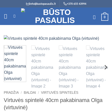
Skip
info@bustopasaulis.lt
+370 655 43994
to
content
0
PRADŽIA
/
BALDAI
/
VIRTUVĖS SPINTELĖS
Virtuvės spintelė 40cm pakabinama Olga
(virtuvinė)