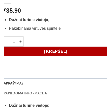
35.90
€
Dažnai turime vietoje;
Pakabinama virtuvės spintelė
produkto kiekis: Virtuvės spintelė 40cm pakabinama Olga (virtu
Į KREPŠELĮ
APRAŠYMAS
PAPILDOMA INFORMACIJA
Dažnai turime vietoje;