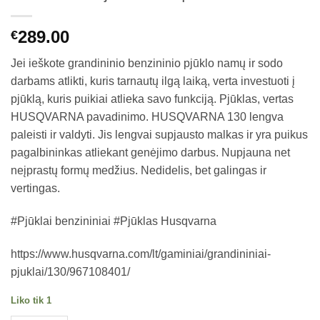
289.00
€
Jei ieškote grandininio benzininio pjūklo namų ir sodo
darbams atlikti, kuris tarnautų ilgą laiką, verta investuoti į
pjūklą, kuris puikiai atlieka savo funkciją. Pjūklas, vertas
HUSQVARNA pavadinimo. HUSQVARNA 130 lengva
paleisti ir valdyti. Jis lengvai supjausto malkas ir yra puikus
pagalbininkas atliekant genėjimo darbus. Nupjauna net
neįprastų formų medžius. Nedidelis, bet galingas ir
vertingas.
#Pjūklai benzininiai #Pjūklas Husqvarna
https://www.husqvarna.com/lt/gaminiai/grandininiai-
pjuklai/130/967108401/
Liko tik 1