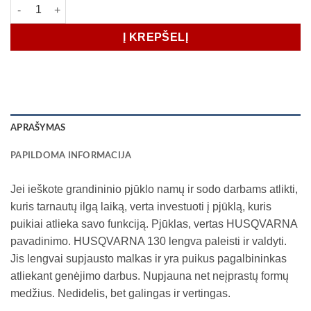
produkto kiekis: Grandininis Pjūklas Husqvarna 130 14"
Į KREPŠELĮ
APRAŠYMAS
PAPILDOMA INFORMACIJA
Jei ieškote grandininio pjūklo namų ir sodo darbams atlikti,
kuris tarnautų ilgą laiką, verta investuoti į pjūklą, kuris
puikiai atlieka savo funkciją. Pjūklas, vertas HUSQVARNA
pavadinimo. HUSQVARNA 130 lengva paleisti ir valdyti.
Jis lengvai supjausto malkas ir yra puikus pagalbininkas
atliekant genėjimo darbus. Nupjauna net neįprastų formų
medžius. Nedidelis, bet galingas ir vertingas.