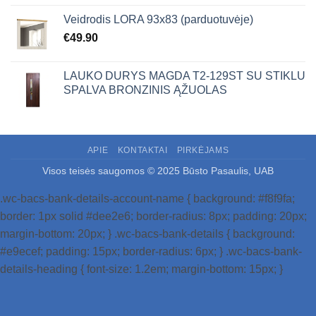
Veidrodis LORA 93x83 (parduotuvėje)
€
49.90
LAUKO DURYS MAGDA T2-129ST SU STIKLU
SPALVA BRONZINIS ĄŽUOLAS
APIE
KONTAKTAI
PIRKĖJAMS
Visos teisės saugomos © 2025 Būsto Pasaulis, UAB
.wc-bacs-bank-details-account-name { background: #f8f9fa;
border: 1px solid #dee2e6; border-radius: 8px; padding: 20px;
margin-bottom: 20px; } .wc-bacs-bank-details { background:
#e9ecef; padding: 15px; border-radius: 6px; } .wc-bacs-bank-
details-heading { font-size: 1.2em; margin-bottom: 15px; }