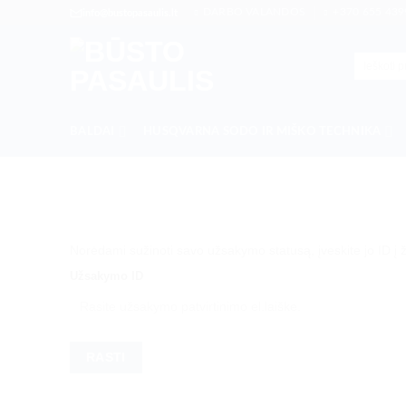
Skip
DARBO VALANDOS
+370 655 439
info@bustopasaulis.lt
to
content
Ieškoti:
BALDAI
HUSQVARNA SODO IR MIŠKO TECHNIKA
Norėdami sužinoti savo užsakymo statusą, įveskite jo ID į 
Užsakymo ID
RASTI