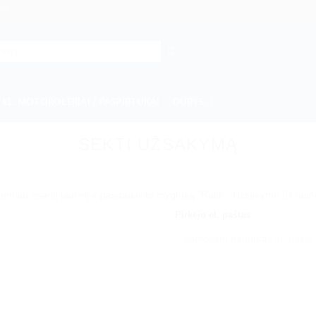
94
EL. MOTOROLERIAI / PASPIRTUKAI
DURYS
SEKTI UŽSAKYMĄ
žemiau esantį laukelį ir paspauskite mygtuką "Rasti". Užsakymo ID rasi
Pirkėjo el. paštas