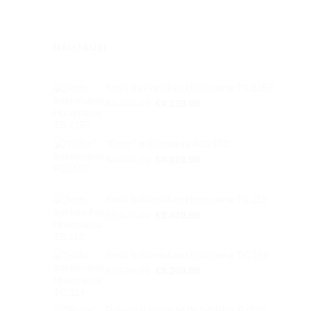
NAUJAUSI
Sodo traktoriukas Husqvarna TS 215T
Original
Current
€
4,450.00
€
4,139.00
price
price
was:
is:
€4,450.00.
€4,139.00.
"Rider" traktoriukas R214TC
Original
Current
€
4,999.00
€
4,628.00
price
price
was:
is:
€4,999.00.
€4,628.00.
Sodo traktoriukas Husqvarna TS 112
Original
Current
€
2,679.00
€
2,439.00
price
price
was:
is:
€2,679.00.
€2,439.00.
Sodo traktoriukas Husqvarna TC 114
Original
Current
€
3,599.00
€
3,249.00
price
price
was:
is:
€3,599.00.
€3,249.00.
Rider traktorius HUSQVARNA R112C