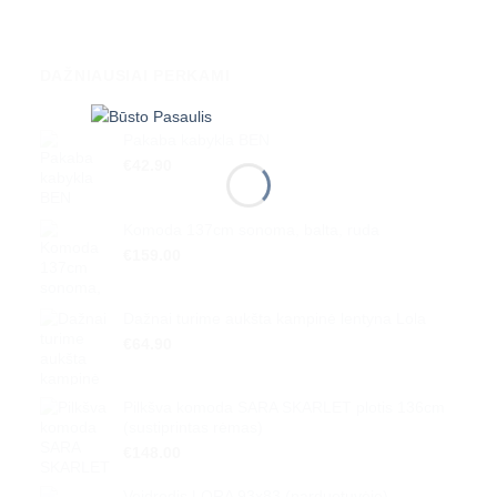
DAŽNIAUSIAI PERKAMI
Pakaba kabykla BEN
€
42.90
Komoda 137cm sonoma, balta, ruda
€
159.00
Dažnai turime aukšta kampinė lentyna Lola
€
64.90
Pilkšva komoda SARA SKARLET plotis 136cm
(sustiprintas rėmas)
€
148.00
Veidrodis LORA 93x83 (parduotuvėje)