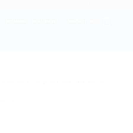
Apie
Kontaktai
Pirkėjams
0
PRISIJUNGTI / REGISTRUOTIS
KREPŠELIS /
€
0.00
te el.laiškuose, kuriuos gavote iš mūsų sukūrę užsakymą.