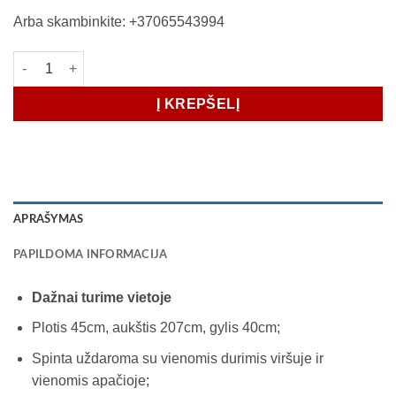
Arba skambinkite: +37065543994
produkto kiekis: Spinta-lentynos plotis 45cm Zeneva (lentyna)
Į KREPŠELĮ
APRAŠYMAS
PAPILDOMA INFORMACIJA
Dažnai turime vietoje
Plotis 45cm, aukštis 207cm, gylis 40cm;
Spinta uždaroma su vienomis durimis viršuje ir
vienomis apačioje;