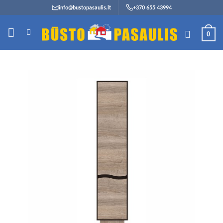
Skip
info@bustopasaulis.lt
+370 655 43994
to
content
0