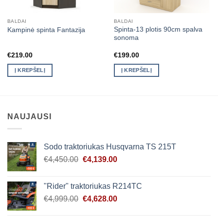
BALDAI
BALDAI
Spinta-13 plotis 90cm spalva
Kampinė spinta Fantazija
sonoma
€
219.00
€
199.00
Į KREPŠELĮ
Į KREPŠELĮ
NAUJAUSI
Sodo traktoriukas Husqvarna TS 215T
Original
Current
€
4,450.00
€
4,139.00
price
price
was:
is:
"Rider" traktoriukas R214TC
€4,450.00.
€4,139.00.
Original
Current
€
4,999.00
€
4,628.00
price
price