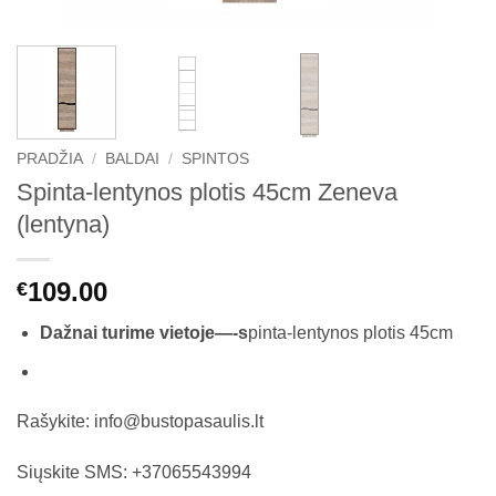
PRADŽIA
/
BALDAI
/
SPINTOS
Spinta-lentynos plotis 45cm Zeneva
(lentyna)
109.00
€
Dažnai turime vietoje—-s
pinta-lentynos plotis 45cm
Rašykite: info@bustopasaulis.lt
Siųskite SMS: +37065543994