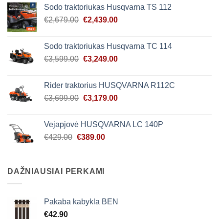
was:
is:
Sodo traktoriukas Husqvarna TS 112
€4,999.00.
€4,628.00.
Original
Current
€
2,679.00
€
2,439.00
price
price
was:
is:
Sodo traktoriukas Husqvarna TC 114
€2,679.00.
€2,439.00.
Original
Current
€
3,599.00
€
3,249.00
price
price
was:
is:
Rider traktorius HUSQVARNA R112C
€3,599.00.
€3,249.00.
Original
Current
€
3,699.00
€
3,179.00
price
price
was:
is:
Vejapjovė HUSQVARNA LC 140P
€3,699.00.
€3,179.00.
Original
Current
€
429.00
€
389.00
price
price
was:
is:
€429.00.
€389.00.
DAŽNIAUSIAI PERKAMI
Pakaba kabykla BEN
€
42.90