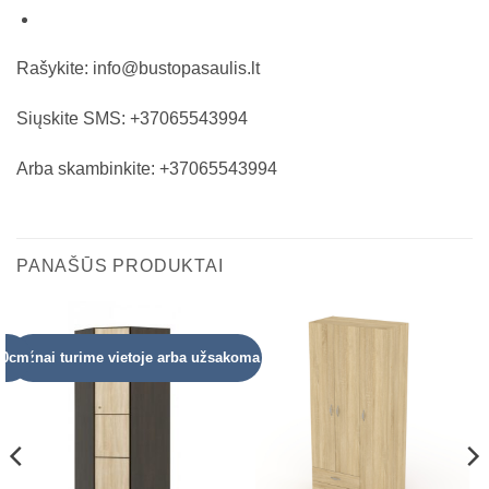
Rašykite: info@bustopasaulis.lt
Siųskite SMS: +37065543994
Arba skambinkite: +37065543994
PANAŠŪS PRODUKTAI
140cm
dažnai turime vietoje arba užsakoma