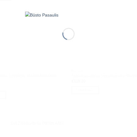
BALDAI
avos žurnalinis Madrid 60x60cm
Staliukas-stalas transformeris 60×9
€
139.00
Į KREPŠELĮ
Į
DAŽNIAUSIAI PERKAMI