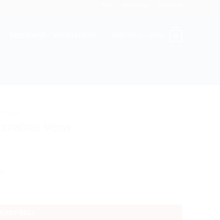
Apie
Kontaktai
Pirkėjams
0
PRISIJUNGTI / REGISTRUOTIS
KREPŠELIS /
€
0.00
 STALAI
urnalinis Vena
is
linis Vena
 KREPŠELĮ