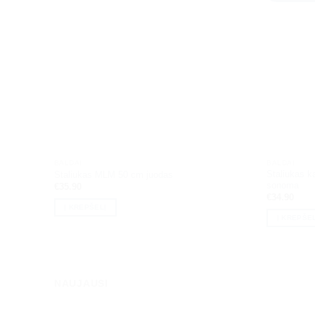
BALDAI
BALDAI
Staliukas k
Staliukas MLM 50 cm juodas
sonoma
€
35.90
€
34.90
Į KREPŠELĮ
Į KREPŠEL
NAUJAUSI