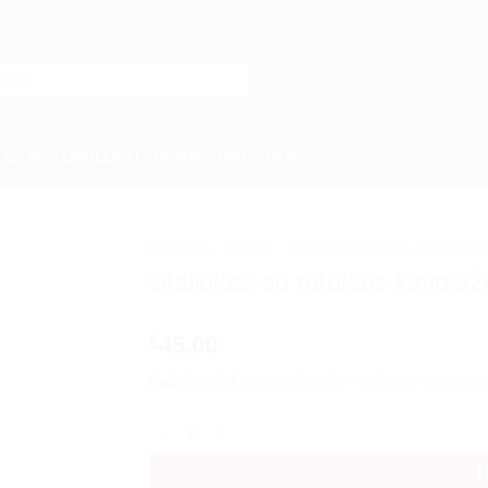
94
EL. MOTOROLERIAI / PASPIRTUKAI
DURYS
PRADŽIA
/
BALDAI
/
STALAI / STALIUKAI / RAŠOMIEJI
Staliukas su ratukais kavos/ž
45.00
€
Dažniausiai turime vietoje
– staliukas su ratuka
produkto kiekis: Staliukas su ratukais kavos/žurna
Į