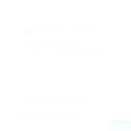
APRAŠYMAS
PAPILDOMA INFORMACIJA
Dažniausiai turime vietoje;
ilgis / aukštis / plotis – 75cm x 71cm x 40cm;
spalva riešutas
PANAŠŪS PRODUKTAI
dažnai turim