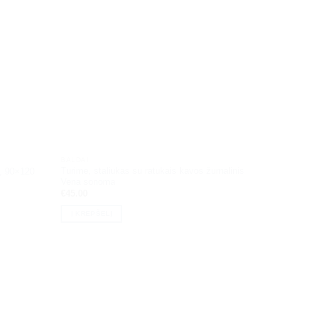
BALDAI
BALDAI
Turime, staliukas su ratukais kavos žurnalinis
Staliukas
0, 90×120
Vena sonoma
tamsus r
€
45.00
€
34.90
Į KREPŠELĮ
Į KREPŠ