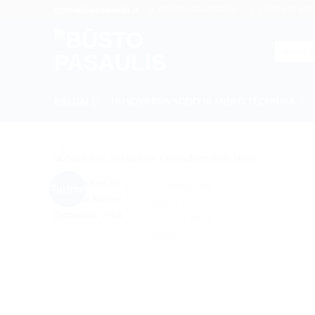
Skip
DARBO VALANDOS
+370 655 439
info@bustopasaulis.lt
to
content
Ieškoti:
BALDAI
HUSQVARNA SODO IR MIŠKO TECHNIKA
Turime