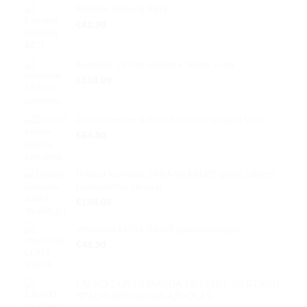
Pakaba kabykla BEN
€
42.90
Komoda 137cm sonoma, balta, ruda
€
159.00
Dažnai turime aukšta kampinė lentyna Lola
€
64.90
Pilkšva komoda SARA SKARLET plotis 136cm
(sustiprintas rėmas)
€
148.00
Veidrodis LORA 93x83 (parduotuvėje)
€
49.90
LAUKO DURYS MAGDA T2-129ST SU STIKLU
SPALVA BRONZINIS ĄŽUOLAS