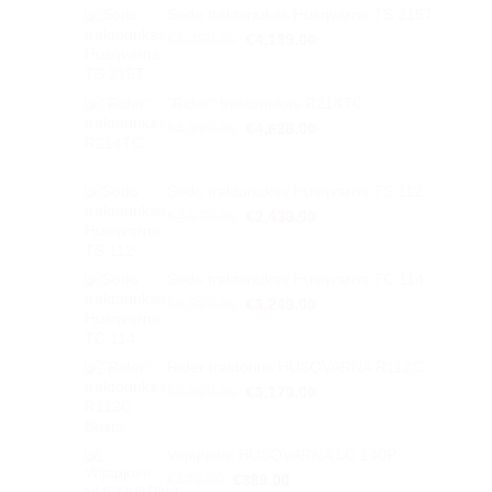
Sodo traktoriukas Husqvarna TS 215T
Original
Current
€
4,450.00
€
4,139.00
price
price
was:
is:
€4,450.00.
€4,139.00.
"Rider" traktoriukas R214TC
Original
Current
€
4,999.00
€
4,628.00
price
price
was:
is:
€4,999.00.
€4,628.00.
Sodo traktoriukas Husqvarna TS 112
Original
Current
€
2,679.00
€
2,439.00
price
price
was:
is:
€2,679.00.
€2,439.00.
Sodo traktoriukas Husqvarna TC 114
Original
Current
€
3,599.00
€
3,249.00
price
price
was:
is:
€3,599.00.
€3,249.00.
Rider traktorius HUSQVARNA R112C
Original
Current
€
3,699.00
€
3,179.00
price
price
was:
is:
€3,699.00.
€3,179.00.
Vejapjovė HUSQVARNA LC 140P
Original
Current
€
429.00
€
389.00