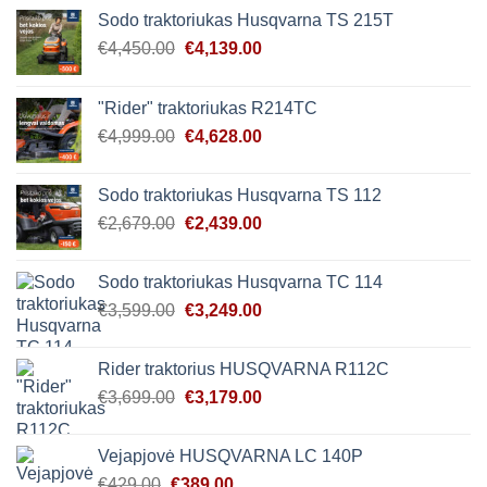
Sodo traktoriukas Husqvarna TS 215T
Original
Current
€
4,450.00
€
4,139.00
price
price
was:
is:
"Rider" traktoriukas R214TC
€4,450.00.
€4,139.00.
Original
Current
€
4,999.00
€
4,628.00
price
price
was:
is:
Sodo traktoriukas Husqvarna TS 112
€4,999.00.
€4,628.00.
Original
Current
€
2,679.00
€
2,439.00
price
price
was:
is:
Sodo traktoriukas Husqvarna TC 114
€2,679.00.
€2,439.00.
Original
Current
€
3,599.00
€
3,249.00
price
price
was:
is:
Rider traktorius HUSQVARNA R112C
€3,599.00.
€3,249.00.
Original
Current
€
3,699.00
€
3,179.00
price
price
was:
is:
Vejapjovė HUSQVARNA LC 140P
€3,699.00.
€3,179.00.
Original
Current
€
429.00
€
389.00