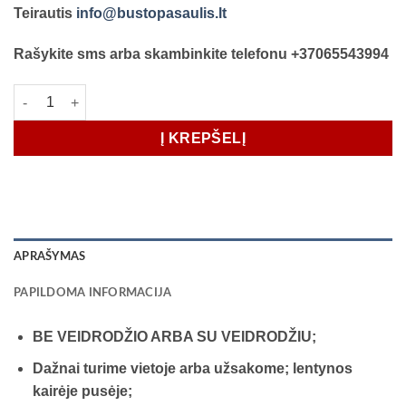
Teirautis
info@bustopasaulis.lt
Rašykite sms arba skambinkite telefonu +37065543994
produkto kiekis: Aukšta sieninė spinta stumdomom durimis, pl
Į KREPŠELĮ
APRAŠYMAS
PAPILDOMA INFORMACIJA
BE VEIDRODŽIO ARBA SU VEIDRODŽIU;
Dažnai turime vietoje arba užsakome; lentynos
kairėje pusėje;