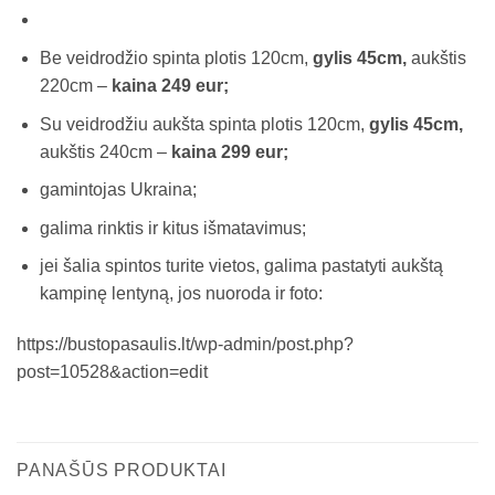
Be veidrodžio spinta plotis 120cm,
gylis 45cm,
aukštis
220cm –
kaina 249 eur;
Su veidrodžiu aukšta spinta plotis 120cm,
gylis 45cm,
aukštis 240cm –
kaina 299 eur;
gamintojas Ukraina;
galima rinktis ir kitus išmatavimus;
jei šalia spintos turite vietos, galima pastatyti aukštą
kampinę lentyną, jos nuoroda ir foto:
https://bustopasaulis.lt/wp-admin/post.php?
post=10528&action=edit
PANAŠŪS PRODUKTAI