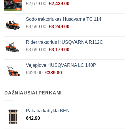
Original
Current
€
2,679.00
€
2,439.00
price
price
was:
is:
Sodo traktoriukas Husqvarna TC 114
€2,679.00.
€2,439.00.
Original
Current
€
3,599.00
€
3,249.00
price
price
was:
is:
Rider traktorius HUSQVARNA R112C
€3,599.00.
€3,249.00.
Original
Current
€
3,699.00
€
3,179.00
price
price
was:
is:
Vejapjovė HUSQVARNA LC 140P
€3,699.00.
€3,179.00.
Original
Current
€
429.00
€
389.00
price
price
was:
is:
€429.00.
€389.00.
DAŽNIAUSIAI PERKAMI
Pakaba kabykla BEN
€
42.90