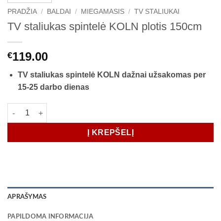
PRADŽIA
/
BALDAI
/
MIEGAMASIS
/
TV STALIUKAI
TV staliukas spintelė KOLN plotis 150cm
119.00
€
TV staliukas spintelė KOLN dažnai užsakomas per
15-25 darbo dienas
produkto kiekis: TV staliukas spintelė KOLN plotis 150cm
Į KREPŠELĮ
APRAŠYMAS
PAPILDOMA INFORMACIJA