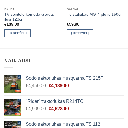
BALDAI
BALDAI
TV spintelė komoda Gerda,
Tv staliukas MG-4 plotis 150cm
ilgis 120cm
€
139.00
€
59.90
Į KREPŠELĮ
Į KREPŠELĮ
NAUJAUSI
Sodo traktoriukas Husqvarna TS 215T
Original
Current
€
4,450.00
€
4,139.00
price
price
was:
is:
"Rider" traktoriukas R214TC
€4,450.00.
€4,139.00.
Original
Current
€
4,999.00
€
4,628.00
price
price
was:
is:
Sodo traktoriukas Husqvarna TS 112
€4,999.00.
€4,628.00.