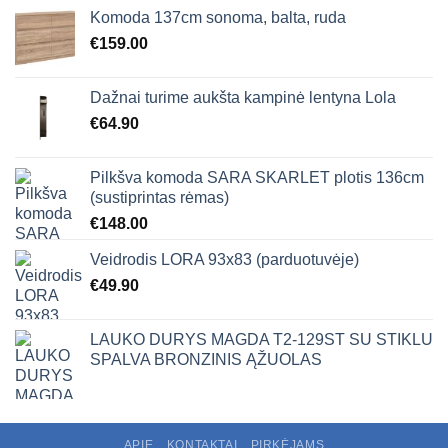
Komoda 137cm sonoma, balta, ruda
€
159.00
Dažnai turime aukšta kampinė lentyna Lola
€
64.90
Pilkšva komoda SARA SKARLET plotis 136cm
(sustiprintas rėmas)
€
148.00
Veidrodis LORA 93x83 (parduotuvėje)
€
49.90
LAUKO DURYS MAGDA T2-129ST SU STIKLU
SPALVA BRONZINIS ĄŽUOLAS
APIE
KONTAKTAI
PIRKĖJAMS