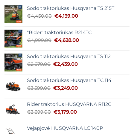
Sodo traktoriukas Husqvarna TS 215T
Original
Current
€
4,450.00
€
4,139.00
price
price
was:
is:
"Rider" traktoriukas R214TC
€4,450.00.
€4,139.00.
Original
Current
€
4,999.00
€
4,628.00
price
price
was:
is:
Sodo traktoriukas Husqvarna TS 112
€4,999.00.
€4,628.00.
Original
Current
€
2,679.00
€
2,439.00
price
price
was:
is:
Sodo traktoriukas Husqvarna TC 114
€2,679.00.
€2,439.00.
Original
Current
€
3,599.00
€
3,249.00
price
price
was:
is:
Rider traktorius HUSQVARNA R112C
€3,599.00.
€3,249.00.
Original
Current
€
3,699.00
€
3,179.00
price
price
was:
is:
Vejapjovė HUSQVARNA LC 140P
€3,699.00.
€3,179.00.