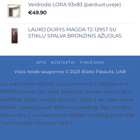
Veidrodis LORA 93x83 (parduotuvėje)
€
49.90
LAUKO DURYS MAGDA T2-129ST SU
STIKLU SPALVA BRONZINIS ĄŽUOLAS
APIE
KONTAKTAI
PIRKĖJAMS
Visos teisės saugomos © 2025 Būsto Pasaulis, UAB
.wc-bacs-bank-details-account-name { background:
#f8f9fa; border: 1px solid #dee2e6; border-radius: 8px;
padding: 20px; margin-bottom: 20px; } .wc-bacs-bank-
details { background: #e9ecef; padding: 15px; border-
radius: 6px; } .wc-bacs-bank-details-heading { font-size:
1.2em; margin-bottom: 15px; }