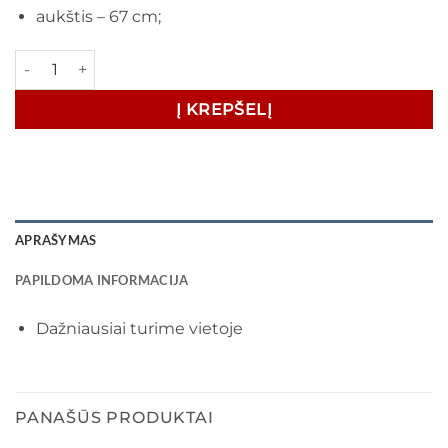
aukštis – 67 cm;
produkto kiekis: Veidrodis GLORIA 89x67 (parduotuvėje)
Į KREPŠELĮ
APRAŠYMAS
PAPILDOMA INFORMACIJA
Dažniausiai turime vietoje
PANAŠŪS PRODUKTAI