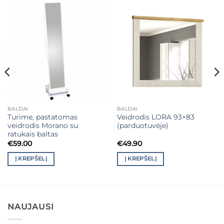
BALDAI
BALDAI
Turime, pastatomas
Veidrodis LORA 93×83
veidrodis Morano su
(parduotuvėje)
ratukais baltas
€
59.00
€
49.90
Į KREPŠELĮ
Į KREPŠELĮ
NAUJAUSI