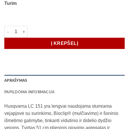
Turim
produkto kiekis: Vejapjovė HUSQVARNA LC151
Į KREPŠELĮ
APRAŠYMAS
PAPILDOMA INFORMACIJA
Husqvarna LC 151 yra lengvai naudojama stumiama
vejapjovė su surinkimo, Bioclip® (mulčiavimo) ir šoninio
išmetimo galimybe, tinkanti vidutinio ir didelio dydžio
vejoms. Tvirtas 51 cm plieninis pjovimo agregatas ir