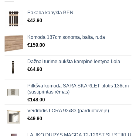
Pakaba kabykla BEN
€
42.90
Komoda 137cm sonoma, balta, ruda
€
159.00
Dažnai turime aukšta kampinė lentyna Lola
€
64.90
Pilkšva komoda SARA SKARLET plotis 136cm
(sustiprintas rėmas)
€
148.00
Veidrodis LORA 93x83 (parduotuvėje)
€
49.90
LAUKO DURYS MAGDA T2-129ST SU STIKLU