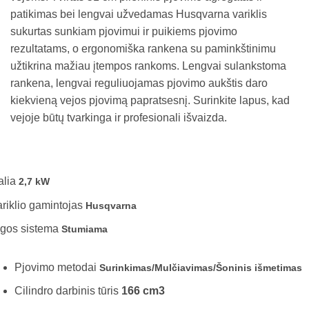
patikimas bei lengvai užvedamas Husqvarna variklis
sukurtas sunkiam pjovimui ir puikiems pjovimo
rezultatams, o ergonomiška rankena su paminkštinimu
užtikrina mažiau įtempos rankoms. Lengvai sulankstoma
rankena, lengvai reguliuojamas pjovimo aukštis daro
kiekvieną vejos pjovimą papratsesnį. Surinkite lapus, kad
vejoje būtų tvarkinga ir profesionali išvaizda.
alia
2,7 kW
riklio gamintojas
Husqvarna
igos sistema
Stumiama
Pjovimo metodai
Surinkimas/Mulčiavimas/Šoninis išmetimas
Cilindro darbinis tūris
166 cm3