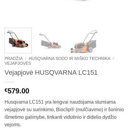
PRADŽIA
/
HUSQVARNA SODO IR MIŠKO TECHNIKA
/
VEJAPJOVĖS
Vejapjovė HUSQVARNA LC151
579.00
€
Husqvarna LC151 yra lengvai naudojama stumiama
vejapjovė su surinkimo, Bioclip® (mulčiavimo) ir šoninio
išmetimo galimybe, tinkanti vidutinio ir didelio dydžio
vejoms.