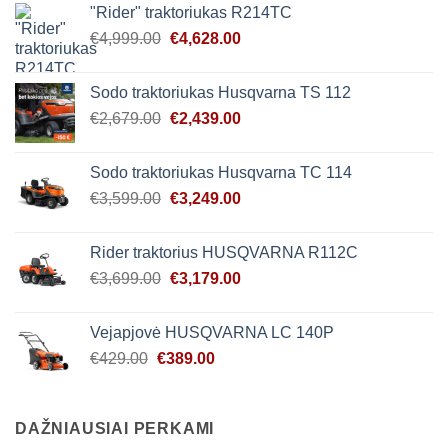
"Rider" traktoriukas R214TC
€4,450.00.
€4,139.00.
Original
Current
€
4,999.00
€
4,628.00
price
price
was:
is:
Sodo traktoriukas Husqvarna TS 112
€4,999.00.
€4,628.00.
Original
Current
€
2,679.00
€
2,439.00
price
price
was:
is:
Sodo traktoriukas Husqvarna TC 114
€2,679.00.
€2,439.00.
Original
Current
€
3,599.00
€
3,249.00
price
price
was:
is:
Rider traktorius HUSQVARNA R112C
€3,599.00.
€3,249.00.
Original
Current
€
3,699.00
€
3,179.00
price
price
was:
is:
Vejapjovė HUSQVARNA LC 140P
€3,699.00.
€3,179.00.
Original
Current
€
429.00
€
389.00
price
price
was:
is:
€429.00.
€389.00.
DAŽNIAUSIAI PERKAMI