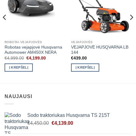
ROBOTAI VEJAPJOVĖS
VEJAPJOVĖS
Robotas vejapjovė Husqvarna
VEJAPJOVĖ HUSQVARNA LB
Automower AM450X NERA
144
Original
Current
€
4,999.00
€
4,199.00
€
439.00
price
price
was:
is:
Į KREPŠELĮ
Į KREPŠELĮ
€4,999.00.
€4,199.00.
NAUJAUSI
Sodo traktoriukas Husqvarna TS 215T
Original
Current
€
4,450.00
€
4,139.00
price
price
was:
is: