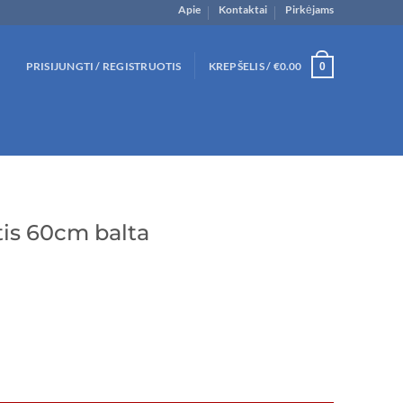
Apie
Kontaktai
Pirkėjams
PRISIJUNGTI / REGISTRUOTIS
KREPŠELIS /
€
0.00
0
tis 60cm balta
60cm balta