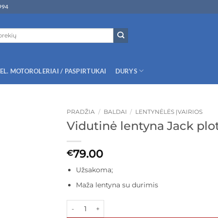
994
EL. MOTOROLERIAI / PASPIRTUKAI
DURYS
PRADŽIA
/
BALDAI
/
LENTYNĖLĖS ĮVAIRIOS
Vidutinė lentyna Jack plo
79.00
€
Užsakoma;
Maža lentyna su durimis
produkto kiekis: Vidutinė lentyna Jack plotis 