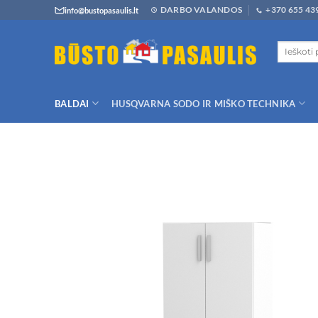
Skip
DARBO VALANDOS
+370 655 43
info@bustopasaulis.lt
to
content
Ieškoti:
BALDAI
HUSQVARNA SODO IR MIŠKO TECHNIKA