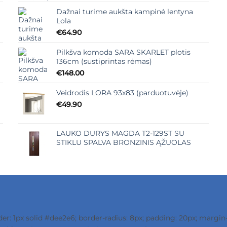
Dažnai turime aukšta kampinė lentyna
Lola
€
64.90
Pilkšva komoda SARA SKARLET plotis
136cm (sustiprintas rėmas)
€
148.00
Veidrodis LORA 93x83 (parduotuvėje)
€
49.90
LAUKO DURYS MAGDA T2-129ST SU
STIKLU SPALVA BRONZINIS ĄŽUOLAS
r: 1px solid #dee2e6; border-radius: 8px; padding: 20px; margin