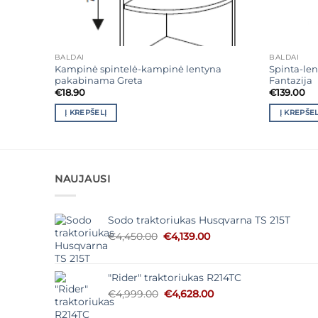
BALDAI
BALDAI
Kampinė spintelė-kampinė lentyna
Spinta-len
pakabinama Greta
Fantazija
€
18.90
€
139.00
Į KREPŠELĮ
Į KREPŠEL
NAUJAUSI
Sodo traktoriukas Husqvarna TS 215T
Original
Current
€
4,450.00
€
4,139.00
price
price
was:
is:
€4,450.00.
€4,139.00.
"Rider" traktoriukas R214TC
Original
Current
€
4,999.00
€
4,628.00
price
price