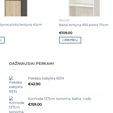
BALDAI
tynos plotis lentyna 45cm
Balta lentyna IRIS plotis 70cm
€
109.00
Į
Į KREPŠELĮ
DAŽNIAUSIAI PERKAMI
Pakaba kabykla BEN
€
42.90
Komoda 137cm sonoma, balta, ruda
€
159.00