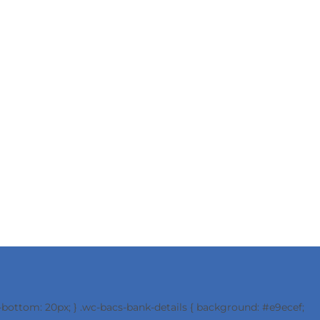
-bottom: 20px; } .wc-bacs-bank-details { background: #e9ecef;