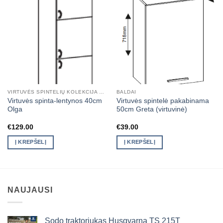
VIRTUVĖS SPINTELIŲ KOLEKCIJA OLGA
BALDAI
Virtuvės spinta-lentynos 40cm
Virtuvės spintelė pakabinama
Olga
50cm Greta (virtuvinė)
€
129.00
€
39.00
Į KREPŠELĮ
Į KREPŠELĮ
NAUJAUSI
Sodo traktoriukas Husqvarna TS 215T