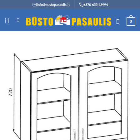
Skip
info@bustopasaulis.lt
+370 655 43994
to
content
0