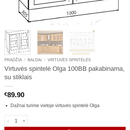
PRADŽIA
/
BALDAI
/
VIRTUVĖS SPINTELĖS
Virtuvės spintelė Olga 100BB pakabinama,
su stiklais
89.90
€
Dažnai turime vietoje virtuvės spintelė Olga
produkto kiekis: Virtuvės spintelė Olga 100BB pakabinama, su s