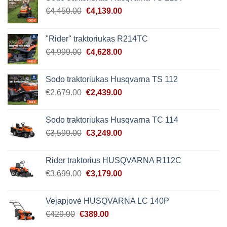
Original
Current
€
4,450.00
€
4,139.00
price
price
was:
is:
"Rider" traktoriukas R214TC
€4,450.00.
€4,139.00.
Original
Current
€
4,999.00
€
4,628.00
price
price
was:
is:
Sodo traktoriukas Husqvarna TS 112
€4,999.00.
€4,628.00.
Original
Current
€
2,679.00
€
2,439.00
price
price
was:
is:
Sodo traktoriukas Husqvarna TC 114
€2,679.00.
€2,439.00.
Original
Current
€
3,599.00
€
3,249.00
price
price
was:
is:
Rider traktorius HUSQVARNA R112C
€3,599.00.
€3,249.00.
Original
Current
€
3,699.00
€
3,179.00
price
price
was:
is:
Vejapjovė HUSQVARNA LC 140P
€3,699.00.
€3,179.00.
Original
Current
€
429.00
€
389.00
price
price