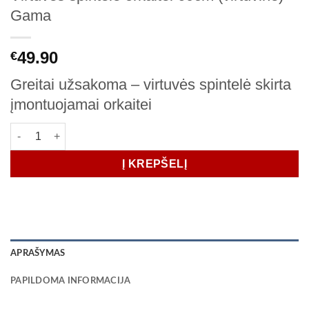
Gama
49.90
€
Greitai užsakoma – virtuvės spintelė skirta
įmontuojamai orkaitei
produkto kiekis: Virtuvės spintelė orkaitei 60cm (virtuvinė) Ga
Į KREPŠELĮ
APRAŠYMAS
PAPILDOMA INFORMACIJA