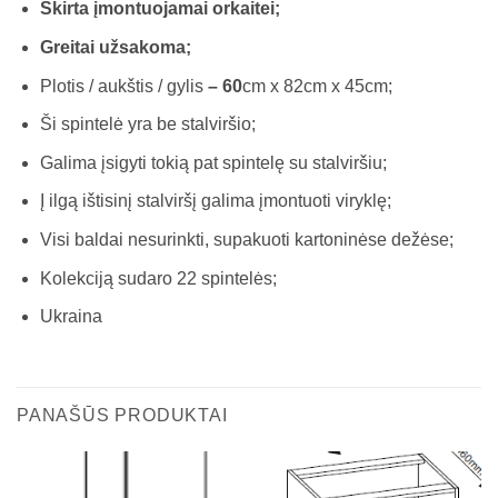
Skirta įmontuojamai orkaitei;
Greitai užsakoma;
Plotis / aukštis / gylis
– 60
cm x 82cm x 45cm;
Ši spintelė yra be stalviršio;
Galima įsigyti tokią pat spintelę su stalviršiu;
Į ilgą ištisinį stalviršį galima įmontuoti viryklę;
Visi baldai nesurinkti, supakuoti kartoninėse dežėse;
Kolekciją sudaro 22 spintelės;
Ukraina
PANAŠŪS PRODUKTAI