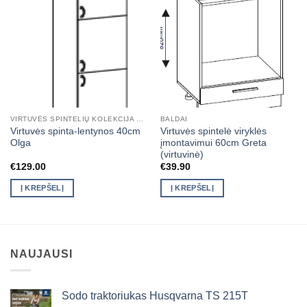
VIRTUVĖS SPINTELIŲ KOLEKCIJA OLGA
BALDAI
Virtuvės spinta-lentynos 40cm
Virtuvės spintelė viryklės
Olga
įmontavimui 60cm Greta
(virtuvinė)
€
129.00
€
39.90
Į KREPŠELĮ
Į KREPŠELĮ
NAUJAUSI
Sodo traktoriukas Husqvarna TS 215T