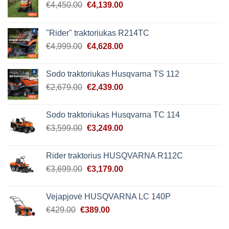
Original
Current
€
4,450.00
€
4,139.00
price
price
was:
is:
"Rider" traktoriukas R214TC
€4,450.00.
€4,139.00.
Original
Current
€
4,999.00
€
4,628.00
price
price
was:
is:
Sodo traktoriukas Husqvarna TS 112
€4,999.00.
€4,628.00.
Original
Current
€
2,679.00
€
2,439.00
price
price
was:
is:
Sodo traktoriukas Husqvarna TC 114
€2,679.00.
€2,439.00.
Original
Current
€
3,599.00
€
3,249.00
price
price
was:
is:
Rider traktorius HUSQVARNA R112C
€3,599.00.
€3,249.00.
Original
Current
€
3,699.00
€
3,179.00
price
price
was:
is:
Vejapjovė HUSQVARNA LC 140P
€3,699.00.
€3,179.00.
Original
Current
€
429.00
€
389.00
price
price