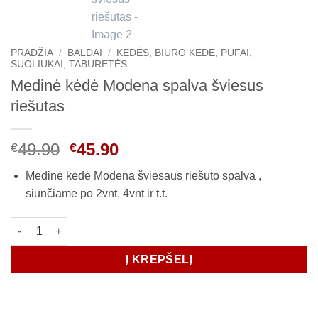
PRADŽIA
/
BALDAI
/
KĖDĖS, BIURO KĖDĖ, PUFAI,
SUOLIUKAI, TABURETĖS
Medinė kėdė Modena spalva šviesus
riešutas
Original
Current
49.90
45.90
€
€
price
price
Medinė kėdė Modena šviesaus riešuto spalva ,
was:
is:
siunčiame po 2vnt, 4vnt ir t.t.
€49.90.
€45.90.
produkto kiekis: Medinė kėdė Modena spalva šviesus riešutas
Į KREPŠELĮ