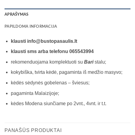
APRAŠYMAS
PAPILDOMA INFORMACIJA
klausti info@bustopasaulis.lt
klausti sms arba telefonu 065543994
rekomenduojama komplektuoti su
Bari
stalu;
kokybiška, tvirta kėdė, pagaminta iš medžio masyvo;
kėdės sėdynės gobelenas – šviesus;
pagaminta Malaizijoje;
kėdes Modena siunčiame po 2vnt., 4vnt. ir t.t.
PANAŠŪS PRODUKTAI