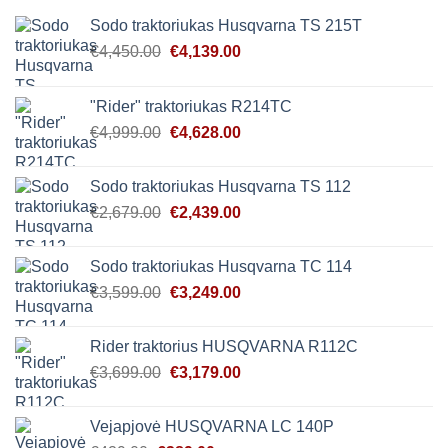
Sodo traktoriukas Husqvarna TS 215T
Original
Current
€
4,450.00
€
4,139.00
price
price
was:
is:
"Rider" traktoriukas R214TC
€4,450.00.
€4,139.00.
Original
Current
€
4,999.00
€
4,628.00
price
price
was:
is:
Sodo traktoriukas Husqvarna TS 112
€4,999.00.
€4,628.00.
Original
Current
€
2,679.00
€
2,439.00
price
price
was:
is:
Sodo traktoriukas Husqvarna TC 114
€2,679.00.
€2,439.00.
Original
Current
€
3,599.00
€
3,249.00
price
price
was:
is:
Rider traktorius HUSQVARNA R112C
€3,599.00.
€3,249.00.
Original
Current
€
3,699.00
€
3,179.00
price
price
was:
is:
Vejapjovė HUSQVARNA LC 140P
€3,699.00.
€3,179.00.