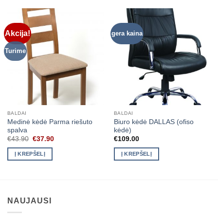
Akcija!
gera kaina
Turime
BALDAI
BALDAI
Medinė kėdė Parma riešuto
Biuro kėdė DALLAS (ofiso
spalva
kėdė)
Original
Current
€
43.90
€
37.90
€
109.00
price
price
was:
is:
Į KREPŠELĮ
Į KREPŠELĮ
€43.90.
€37.90.
NAUJAUSI